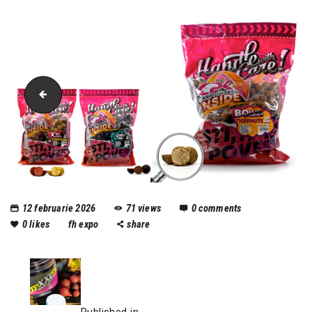
boilies-carlig
12 februarie 2026
71
views
0
comments
0
likes
fh expo
share
Published in