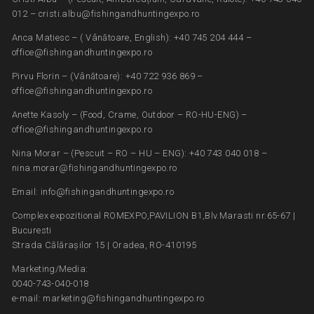
012 – cristi.albu@fishingandhuntingexpo.ro
Anca Matiesc – ( Vânătoare, English): +40 745 204 444 –
office@fishingandhuntingexpo.ro
Pirvu Florin – (Vânătoare): +40 722 936 869 –
office@fishingandhuntingexpo.ro
Anette Kasoly – (Food, Crame, Outdoor – RO-HU-ENG) –
office@fishingandhuntingexpo.ro
Nina Morar – (Pescuit – RO – HU – ENG): +40 743 040 018 –
nina.morar@fishingandhuntingexpo.ro
Email: info@fishingandhuntingexpo.ro
Complex expozitional ROMEXPO,PAVILION B1,Blv.Marasti nr.65-67 |
Bucuresti
Strada Călărașilor 15 | Oradea, RO-410195
Marketing/Media:
0040-743-040-018
e-mail: marketing@fishingandhuntingexpo.ro