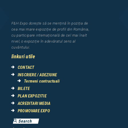
F&H Expo
dorește să se mențină în poziția de
cea
mai mar
e
expozi
ț
i
e
de profil din Rom
â
nia
,
cu participare interna
ț
ional
ă
de cel mai
î
nalt
nivel, o expozi
ț
ie
î
n adev
ă
ratul sens al
cuv
â
ntului.
linkuri utile
CONTACT
INSCRIERE / ADEZIUNE
Termeni contractuali
BILETE
PLAN EXPOZITIE
ACREDITARI MEDIA
PROMOVARE EXPO