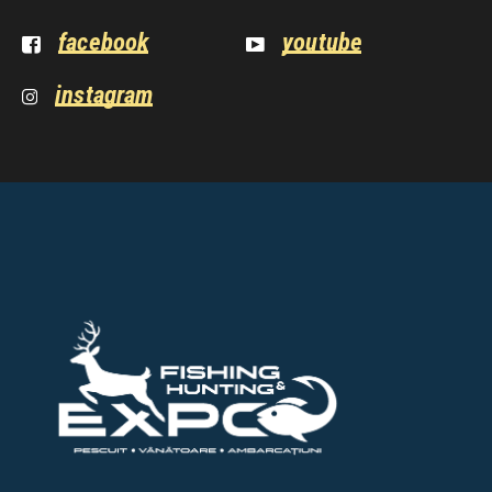
facebook
youtube
instagram