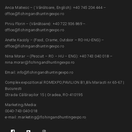
Anca Matiesc – ( Vânătoare, English): +40 745 204 444 –
office@fishingandhuntingexpo.ro
Pirvu Florin – (Vânătoare): +40 722 936 869 –
office@fishingandhuntingexpo.ro
Anette Kasoly – (Food, Crame, Outdoor – RO-HU-ENG) –
office@fishingandhuntingexpo.ro
Nina Morar – (Pescuit – RO – HU – ENG): +40 743 040 018 –
nina.morar@fishingandhuntingexpo.ro
Email: info@fishingandhuntingexpo.ro
Complex expozitional ROMEXPO,PAVILION B1,Blv.Marasti nr.65-67 |
Bucuresti
Strada Călărașilor 15 | Oradea, RO-410195
Marketing/Media:
0040-743-040-018
e-mail: marketing@fishingandhuntingexpo.ro