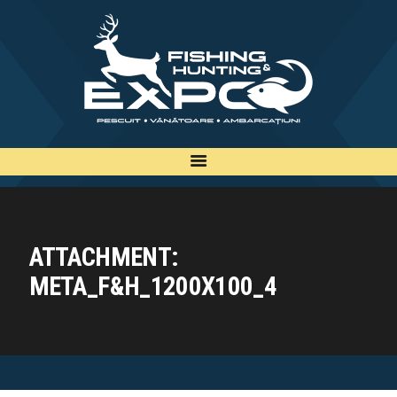
INFO
INSCRIERE
TARIFE
BILETE
PLAN
EXPOZANTI
ATTACHMENT:
EDITII
META_F&H_1200X100_4
CONTACT
EN