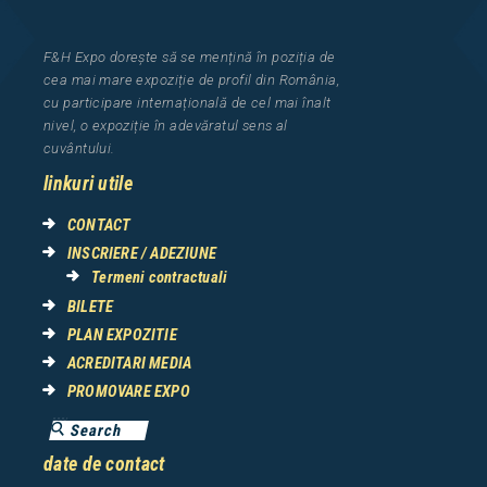
F&H Expo
dorește să se mențină în poziția de
cea
mai mar
e
expozi
ț
i
e
de profil din Rom
â
nia
,
cu participare interna
ț
ional
ă
de cel mai
î
nalt
nivel, o expozi
ț
ie
î
n adev
ă
ratul sens al
cuv
â
ntului.
linkuri utile
CONTACT
INSCRIERE / ADEZIUNE
Termeni contractuali
BILETE
PLAN EXPOZITIE
ACREDITARI MEDIA
PROMOVARE EXPO
date de contact