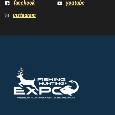
facebook
youtube
instagram