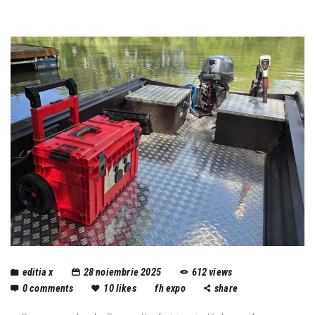
editia x
28 noiembrie 2025
612
views
0
comments
10
likes
fh expo
share