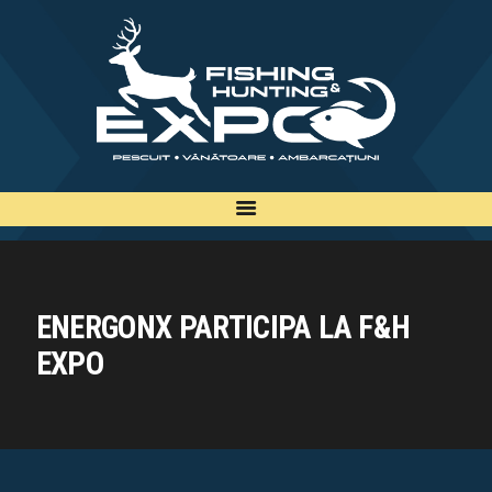
INFO
INSCRIERE
TARIFE
BILETE
PLAN
EXPOZANTI
EDITII
ENERGONX PARTICIPA LA F&H
CONTACT
EXPO
EN