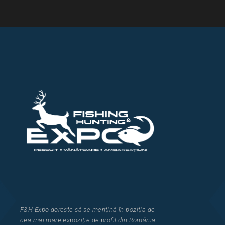
F&H Expo
dorește să se mențină în poziția de
cea
mai mar
e
expozi
ț
i
e
de profil din Rom
â
nia
,