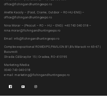
office@fishingandhuntingexpo.ro
Anette Kasoly – (Food, Crame, Outdoor – RO-HU-ENG) –
office@fishingandhuntingexpo.ro
Nina Morar – (Pescuit – RO – HU – ENG): +40 743 040 018 –
nina.morar@fishingandhuntingexpo.ro
Email: info@fishingandhuntingexpo.ro
Complex expozitional ROMEXPO,PAVILION B1,Blv.Marasti nr.65-67 |
Bucuresti
Strada Călărașilor 15 | Oradea, RO-410195
Marketing/Media:
0040-743-040-018
e-mail: marketing@fishingandhuntingexpo.ro