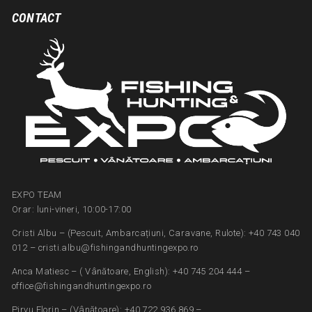
CONTACT
EXPO TEAM
Orar: luni-vineri, 10:00-17:00
Cristi Albu – (Pescuit, Ambarcațiuni, Caravane, Rulote): +40 743 040
012 – cristi.albu@fishingandhuntingexpo.ro
Anca Matiesc – ( Vânătoare, English): +40 745 204 444 –
office@fishingandhuntingexpo.ro
Pirvu Florin – (Vânătoare): +40 722 936 869 –