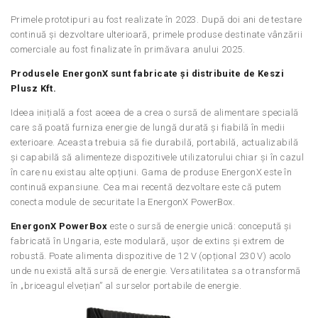
Primele prototipuri au fost realizate în 2023. După doi ani de testare
continuă și dezvoltare ulterioară, primele produse destinate vânzării
comerciale au fost finalizate în primăvara anului 2025.
Produsele EnergonX sunt fabricate și distribuite de Keszi
Plusz Kft.
Ideea inițială a fost aceea de a crea o sursă de alimentare specială
care să poată furniza energie de lungă durată și fiabilă în medii
exterioare. Aceasta trebuia să fie durabilă, portabilă, actualizabilă
și capabilă să alimenteze dispozitivele utilizatorului chiar și în cazul
în care nu existau alte opțiuni. Gama de produse EnergonX este în
continuă expansiune. Cea mai recentă dezvoltare este că putem
conecta module de securitate la EnergonX PowerBox.
EnergonX PowerBox
este o sursă de energie unică: concepută și
fabricată în Ungaria, este modulară, ușor de extins și extrem de
robustă. Poate alimenta dispozitive de 12 V (opțional 230 V) acolo
unde nu există altă sursă de energie. Versatilitatea sa o transformă
în „briceagul elvețian” al surselor portabile de energie.