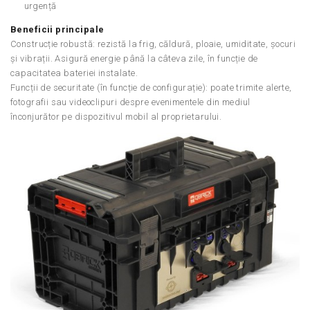
urgență
Beneficii principale
Construcție robustă: rezistă la frig, căldură, ploaie, umiditate, șocuri
și vibrații. Asigură energie până la câteva zile, în funcție de
capacitatea bateriei instalate.
Funcții de securitate (în funcție de configurație): poate trimite alerte,
fotografii sau videoclipuri despre evenimentele din mediul
înconjurător pe dispozitivul mobil al proprietarului.