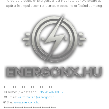
Crearea produselor EnergonX a fost inspirată de nevoile care au
apărut în timpul deceniilor petrecute pescuind și făcând camping.
+++++++++++++++++++++++++++++
📲 Telefon / Whatsapp:
+36 20 497 89 87
📧 Email:
varro.zoltan@energonx.hu
🌐 Site:
www.energonx.hu
+++++++++++++++++++++++++++++