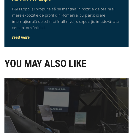
F&H Expo își propune să se mențină în poziția de cea mai
mare expoziție de profil din România, cu participare
internațională de cel mai înalt nivel, o expoziție în adevăratul
sens al cuvântului.
read more
YOU MAY ALSO LIKE