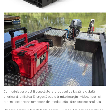
Cu module care pot fi conectate la produsul de bază la o dată
ulterioară, unitatea EnergonX poate trimite imagini, videoclipuri și
alarme despre evenimentele din mediul său către proprietarul său.