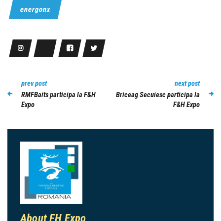
energonx
prev post
next post
RMFBaits participa la F&H
Briceag Secuiesc participa la
Expo
F&H Expo
About FH Expo