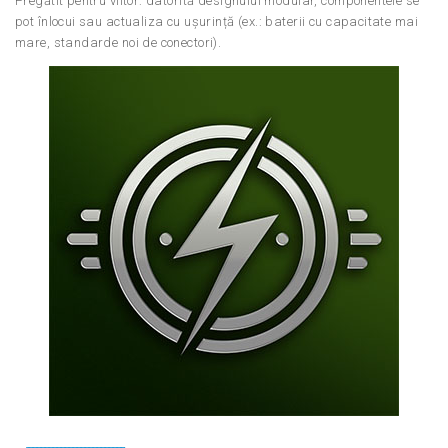
Pregătit pentru viitor: datorită designului modular, componentele se
pot înlocui sau actualiza cu ușurință (ex.: baterii cu capacitate mai
mare, standarde noi de conectori).