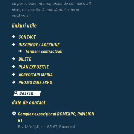
cu participare interna
ț
ional
ă
de cel mai
î
nalt
nivel, o expozi
ț
ie
î
n adev
ă
ratul sens al
cuv
â
ntului.
linkuri utile
CONTACT
INSCRIERE / ADEZIUNE
Termeni contractuali
BILETE
PLAN EXPOZITIE
ACREDITARI MEDIA
PROMOVARE EXPO
date de contact
Complex expozițional ROMEXPO, PAVILION
B1
Blv. Mărăști, nr. 65-67, București