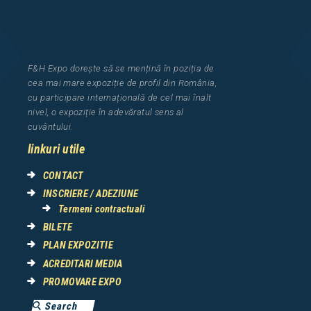
F&H Expo
dorește să se mențină în poziția de
cea
mai mar
e
expozi
ț
i
e
de profil din Rom
â
nia
,
cu participare interna
ț
ional
ă
de cel mai
î
nalt
nivel, o expozi
ț
ie
î
n adev
ă
ratul sens al
cuv
â
ntului.
linkuri utile
CONTACT
INSCRIERE / ADEZIUNE
Termeni contractuali
BILETE
PLAN EXPOZITIE
ACREDITARI MEDIA
PROMOVARE EXPO