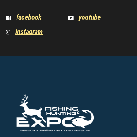
facebook
youtube
instagram