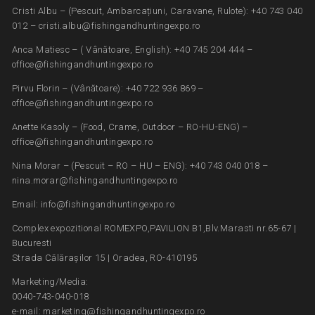
Cristi Albu – (Pescuit, Ambarcațiuni, Caravane, Rulote): +40 743 040
012 – cristi.albu@fishingandhuntingexpo.ro
Anca Matiesc – ( Vânătoare, English): +40 745 204 444 –
office@fishingandhuntingexpo.ro
Pirvu Florin – (Vânătoare): +40 722 936 869 –
office@fishingandhuntingexpo.ro
Anette Kasoly – (Food, Crame, Outdoor – RO-HU-ENG) –
office@fishingandhuntingexpo.ro
Nina Morar – (Pescuit – RO – HU – ENG): +40 743 040 018 –
nina.morar@fishingandhuntingexpo.ro
Email: info@fishingandhuntingexpo.ro
Complex expozitional ROMEXPO,PAVILION B1,Blv.Marasti nr.65-67 |
Bucuresti
Strada Călărașilor 15 | Oradea, RO-410195
Marketing/Media:
0040-743-040-018
e-mail: marketing@fishingandhuntingexpo.ro