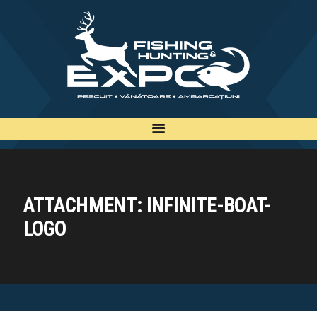
INFO
INSCRIERE
TARIFE
BILETE
PLAN
EXPOZANTI
ATTACHMENT: INFINITE-BOAT-
EDITII
LOGO
CONTACT
EN