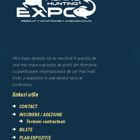
F&H Expo
dorește să se mențină în poziția de
cea
mai mar
e
expozi
ț
i
e
de profil din Rom
â
nia
,
cu participare interna
ț
ional
ă
de cel mai
î
nalt
nivel, o expozi
ț
ie
î
n adev
ă
ratul sens al
cuv
â
ntului.
linkuri utile
CONTACT
INSCRIERE / ADEZIUNE
Termeni contractuali
BILETE
PLAN EXPOZITIE