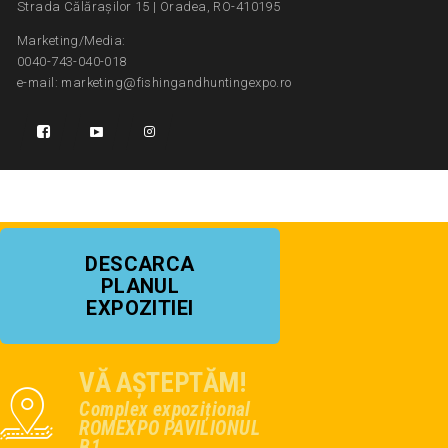
Strada Călărașilor 15 | Oradea, RO-410195
Marketing/Media:
0040-743-040-018
e-mail: marketing@fishingandhuntingexpo.ro
DESCARCA
PLANUL
EXPOZITIEI
VĂ AȘTEPTĂM!
Complex expozițional
ROMEXPO PAVILIONUL
B1