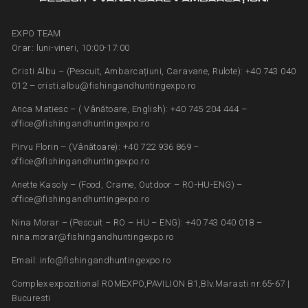
EXPO TEAM
Orar: luni-vineri, 10:00-17:00
Cristi Albu – (Pescuit, Ambarcațiuni, Caravane, Rulote): +40 743 040
012 – cristi.albu@fishingandhuntingexpo.ro
Anca Matiesc – ( Vânătoare, English): +40 745 204 444 –
office@fishingandhuntingexpo.ro
Pirvu Florin – (Vânătoare): +40 722 936 869 –
office@fishingandhuntingexpo.ro
Anette Kasoly – (Food, Crame, Outdoor – RO-HU-ENG) –
office@fishingandhuntingexpo.ro
Nina Morar – (Pescuit – RO – HU – ENG): +40 743 040 018 –
nina.morar@fishingandhuntingexpo.ro
Email: info@fishingandhuntingexpo.ro
Complex expozitional ROMEXPO,PAVILION B1,Blv.Marasti nr.65-67 |
Bucuresti