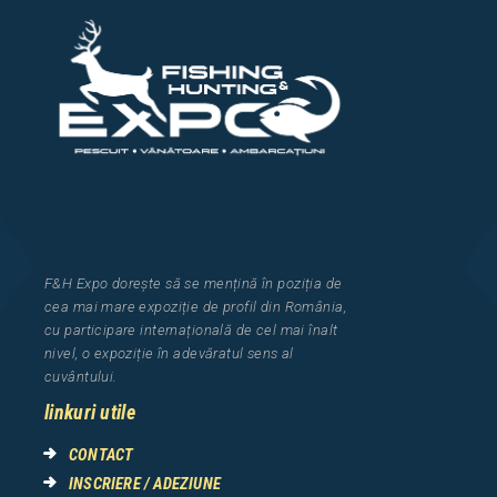
F&H Expo
dorește să se mențină în poziția de
cea
mai mar
e
expozi
ț
i
e
de profil din Rom
â
nia
,
cu participare interna
ț
ional
ă
de cel mai
î
nalt
nivel, o expozi
ț
ie
î
n adev
ă
ratul sens al
cuv
â
ntului.
linkuri utile
CONTACT
INSCRIERE / ADEZIUNE