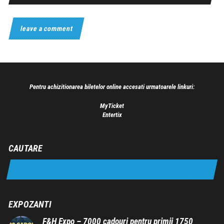
Pentru achizitionarea biletelor online accesati urmatoarele linkuri:
MyTicket
Entertix
CAUTARE
EXPOZANTI
F&H Expo – 7000 cadouri pentru primii 1750