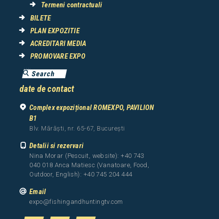
Termeni contractuali
BILETE
PLAN EXPOZITIE
ACREDITARI MEDIA
PROMOVARE EXPO
date de contact
Complex expozițional ROMEXPO, PAVILION
B1
Blv. Mărăști, nr. 65-67, București
Detalii si rezervari
Nina Morar (Pescuit, website): +40 743
040 018 Anca Matiesc (Vanatoare, Food,
Outdoor, English): +40 745 204 444
Email
expo@fishingandhuntingtv.com