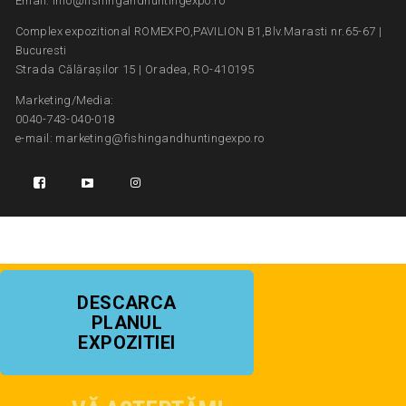
Email: info@fishingandhuntingexpo.ro
Complex expozitional ROMEXPO,PAVILION B1,Blv.Marasti nr.65-67 |
Bucuresti
Strada Călărașilor 15 | Oradea, RO-410195
Marketing/Media:
0040-743-040-018
e-mail: marketing@fishingandhuntingexpo.ro
DESCARCA
PLANUL
EXPOZITIEI