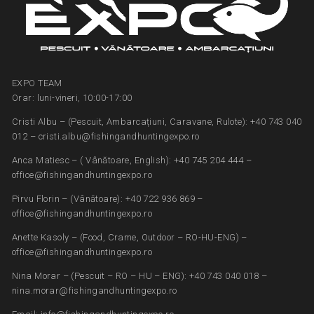
EXPO TEAM
Orar: luni-vineri, 10:00-17:00
Cristi Albu – (Pescuit, Ambarcațiuni, Caravane, Rulote): +40 743 040
012 – cristi.albu@fishingandhuntingexpo.ro
Anca Matiesc – ( Vânătoare, English): +40 745 204 444 –
office@fishingandhuntingexpo.ro
Pirvu Florin – (Vânătoare): +40 722 936 869 –
office@fishingandhuntingexpo.ro
Anette Kasoly – (Food, Crame, Outdoor – RO-HU-ENG) –
office@fishingandhuntingexpo.ro
Nina Morar – (Pescuit – RO – HU – ENG): +40 743 040 018 –
nina.morar@fishingandhuntingexpo.ro