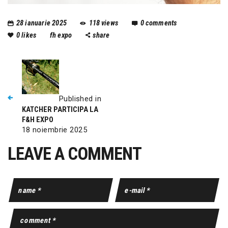
28 ianuarie 2025
118
views
0
comments
0
likes
fh expo
share
Published in
KATCHER PARTICIPA LA
F&H EXPO
18 noiembrie 2025
LEAVE A COMMENT