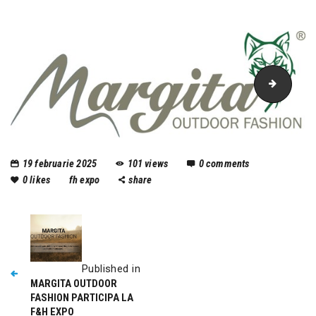
margit
19 februarie 2025
101
views
0
comments
0
likes
fh expo
share
Published in
MARGITA OUTDOOR
FASHION PARTICIPA LA
F&H EXPO