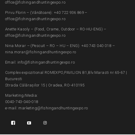
office@fishingandhuntingexpo.ro
Pirvu Florin – (Vânătoare): +40 722 936 869 –
office@fishingandhuntingexpo.ro
Anette Kasoly – (Food, Crame, Outdoor – RO-HU-ENG) –
office@fishingandhuntingexpo.ro
Nina Morar – (Pescuit – RO – HU – ENG): +40 743 040 018 –
nina.morar@fishingandhuntingexpo.ro
Email: info@fishingandhuntingexpo.ro
Complex expozitional ROMEXPO,PAVILION B1,Blv.Marasti nr.65-67 |
Bucuresti
Strada Călărașilor 15 | Oradea, RO-410195
Marketing/Media:
0040-743-040-018
e-mail: marketing@fishingandhuntingexpo.ro