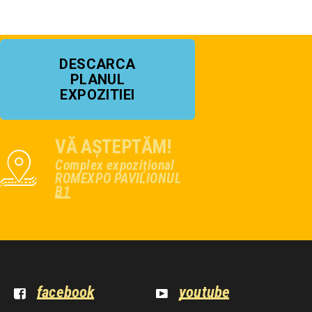
DESCARCA
PLANUL
EXPOZITIEI
VĂ AȘTEPTĂM!
Complex expozițional
ROMEXPO PAVILIONUL
B1
facebook
youtube