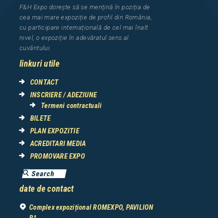
F&H Expo
dorește să se mențină în poziția de
cea
mai mar
e
expozi
ț
i
e
de profil din Rom
â
nia
,
cu participare interna
ț
ional
ă
de cel mai
î
nalt
nivel, o expozi
ț
ie
î
n adev
ă
ratul sens al
cuv
â
ntului.
linkuri utile
CONTACT
INSCRIERE / ADEZIUNE
Termeni contractuali
BILETE
PLAN EXPOZITIE
ACREDITARI MEDIA
PROMOVARE EXPO
date de contact
Complex expozițional ROMEXPO, PAVILION