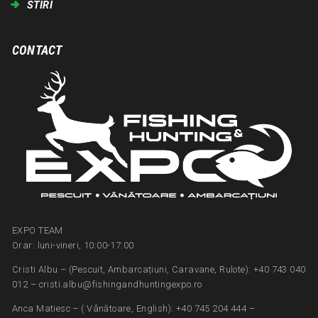
STIRI
CONTACT
EXPO TEAM
Orar: luni-vineri, 10:00-17:00
Cristi Albu – (Pescuit, Ambarcațiuni, Caravane, Rulote): +40 743 040
012 – cristi.albu@fishingandhuntingexpo.ro
Anca Matiesc – ( Vânătoare, English): +40 745 204 444 –