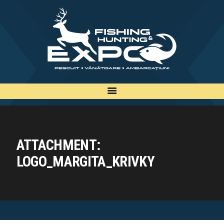
INFO
INSCRIERE
TARIFE
BILETE
PLAN
EXPOZANTI
ATTACHMENT:
EDITII
LOGO_MARGITA_KRIVKY
CONTACT
EN