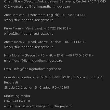
Cristi Albu – (Pescuit, Ambarcațiuni, Caravane, Rulote): +40 743 040
012 – cristi.albu@fishingandhuntingexpo.ro
Anca Matiesc – ( Vânătoare, English): +40 745 204 444 –
office@fishingandhuntingexpo.ro
Pirvu Florin – (Vânătoare): +40 722 936 869 –
office@fishingandhuntingexpo.ro
Anette Kasoly – (Food, Crame, Outdoor – RO-HU-ENG) –
office@fishingandhuntingexpo.ro
Nina Morar – (Pescuit – RO – HU – ENG): +40 743 040 018 –
nina.morar@fishingandhuntingexpo.ro
Email: info@fishingandhuntingexpo.ro
Complex expozitional ROMEXPO,PAVILION B1,Blv.Marasti nr.65-67 |
Bucuresti
Strada Călărașilor 15 | Oradea, RO-410195
Marketing/Media:
0040-743-040-018
e-mail: marketing@fishingandhuntingexpo.ro