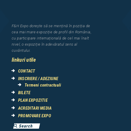
F&H Expo
dorește să se mențină în poziția de
cea
mai mar
e
expozi
ț
i
e
de profil din Rom
â
nia
,
cu participare interna
ț
ional
ă
de cel mai
î
nalt
nivel, o expozi
ț
ie
î
n adev
ă
ratul sens al
cuv
â
ntului.
linkuri utile
CONTACT
INSCRIERE / ADEZIUNE
Termeni contractuali
BILETE
PLAN EXPOZITIE
ACREDITARI MEDIA
PROMOVARE EXPO