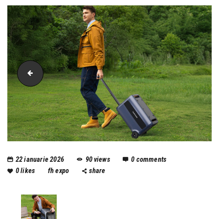
foto-generic
22 ianuarie 2026
90
views
0
comments
0
likes
fh expo
share