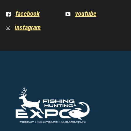
facebook
youtube
instagram