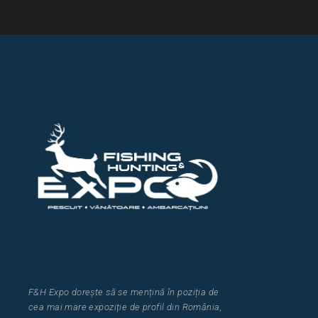
F&H Expo
dorește să se mențină în poziția de
cea
mai mar
e
expozi
ț
i
e
de profil din Rom
â
nia
,