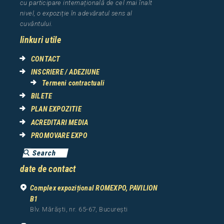
cu participare interna
ț
ional
ă
de cel mai
î
nalt
nivel, o expozi
ț
ie
î
n adev
ă
ratul sens al
cuv
â
ntului.
linkuri utile
CONTACT
INSCRIERE / ADEZIUNE
Termeni contractuali
BILETE
PLAN EXPOZITIE
ACREDITARI MEDIA
PROMOVARE EXPO
date de contact
Complex expozițional ROMEXPO, PAVILION
B1
Blv. Mărăști, nr. 65-67, București