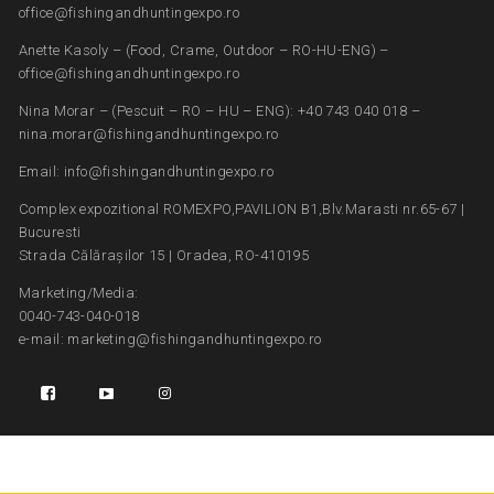
office@fishingandhuntingexpo.ro
Anette Kasoly – (Food, Crame, Outdoor – RO-HU-ENG) –
office@fishingandhuntingexpo.ro
Nina Morar – (Pescuit – RO – HU – ENG): +40 743 040 018 –
nina.morar@fishingandhuntingexpo.ro
Email: info@fishingandhuntingexpo.ro
Complex expozitional ROMEXPO,PAVILION B1,Blv.Marasti nr.65-67 |
Bucuresti
Strada Călărașilor 15 | Oradea, RO-410195
Marketing/Media:
0040-743-040-018
e-mail: marketing@fishingandhuntingexpo.ro