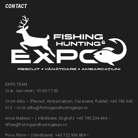
CONTACT
EXPO TEAM
Orar: luni-vineri, 10:00-17:00
Cristi Albu – (Pescuit, Ambarcațiuni, Caravane, Rulote): +40 743 040
012 – cristi.albu@fishingandhuntingexpo.ro
Anca Matiesc – ( Vânătoare, English): +40 745 204 444 –
office@fishingandhuntingexpo.ro
Pirvu Florin – (Vânătoare): +40 722 936 869 –