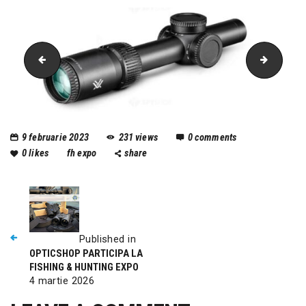
Picture3
Picture
9 februarie 2023
231
views
0
comments
0
likes
fh expo
share
Published in
OPTICSHOP PARTICIPA LA
FISHING & HUNTING EXPO
4 martie 2026