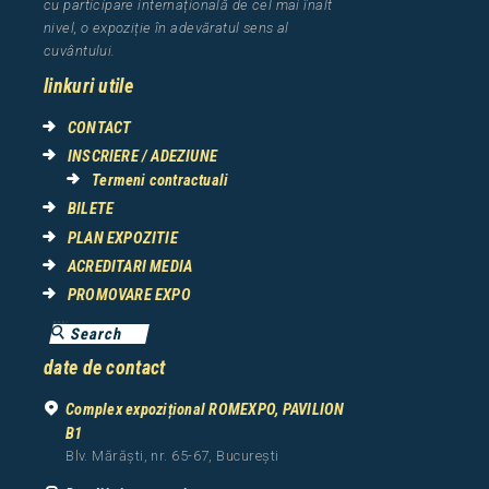
cu participare interna
ț
ional
ă
de cel mai
î
nalt
nivel, o expozi
ț
ie
î
n adev
ă
ratul sens al
cuv
â
ntului.
linkuri utile
CONTACT
INSCRIERE / ADEZIUNE
Termeni contractuali
BILETE
PLAN EXPOZITIE
ACREDITARI MEDIA
PROMOVARE EXPO
date de contact
Complex expozițional ROMEXPO, PAVILION
B1
Blv. Mărăști, nr. 65-67, București