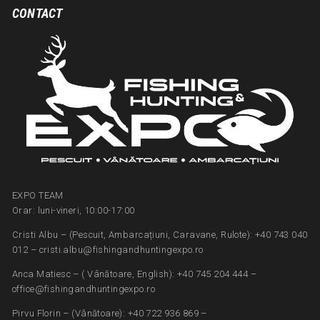
CONTACT
EXPO TEAM
Orar: luni-vineri, 10:00-17:00
Cristi Albu – (Pescuit, Ambarcațiuni, Caravane, Rulote): +40 743 040
012 – cristi.albu@fishingandhuntingexpo.ro
Anca Matiesc – ( Vânătoare, English): +40 745 204 444 –
office@fishingandhuntingexpo.ro
Pirvu Florin – (Vânătoare): +40 722 936 869 –