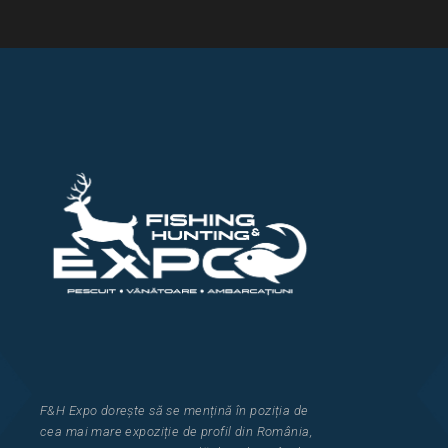
F&H Expo
dorește să se mențină în poziția de
cea
mai mar
e
expozi
ț
i
e
de profil din Rom
â
nia
,