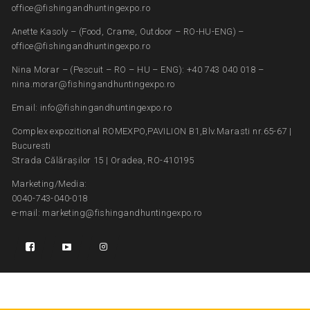
office@fishingandhuntingexpo.ro
Anette Kasoly – (Food, Crame, Outdoor – RO-HU-ENG) –
office@fishingandhuntingexpo.ro
Nina Morar – (Pescuit – RO – HU – ENG): +40 743 040 018 –
nina.morar@fishingandhuntingexpo.ro
Email: info@fishingandhuntingexpo.ro
Complex expozitional ROMEXPO,PAVILION B1,Blv.Marasti nr.65-67 |
Bucuresti
Strada Călărașilor 15 | Oradea, RO-410195
Marketing/Media:
0040-743-040-018
e-mail: marketing@fishingandhuntingexpo.ro