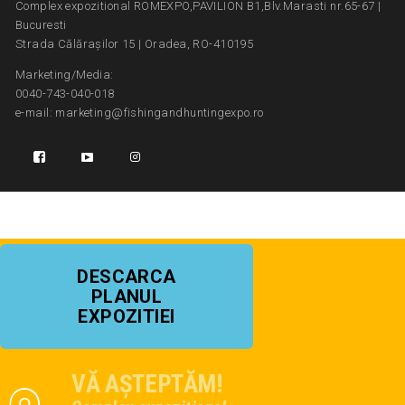
Complex expozitional ROMEXPO,PAVILION B1,Blv.Marasti nr.65-67 |
Bucuresti
Strada Călărașilor 15 | Oradea, RO-410195
Marketing/Media:
0040-743-040-018
e-mail: marketing@fishingandhuntingexpo.ro
DESCARCA
PLANUL
EXPOZITIEI
VĂ AȘTEPTĂM!