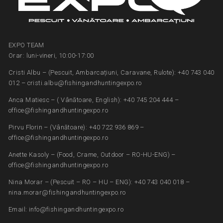
EXPO TEAM
Orar: luni-vineri, 10:00-17:00
Cristi Albu – (Pescuit, Ambarcațiuni, Caravane, Rulote): +40 743 040
012 – cristi.albu@fishingandhuntingexpo.ro
Anca Matiesc – ( Vânătoare, English): +40 745 204 444 –
office@fishingandhuntingexpo.ro
Pirvu Florin – (Vânătoare): +40 722 936 869 –
office@fishingandhuntingexpo.ro
Anette Kasoly – (Food, Crame, Outdoor – RO-HU-ENG) –
office@fishingandhuntingexpo.ro
Nina Morar – (Pescuit – RO – HU – ENG): +40 743 040 018 –
nina.morar@fishingandhuntingexpo.ro
Email: info@fishingandhuntingexpo.ro