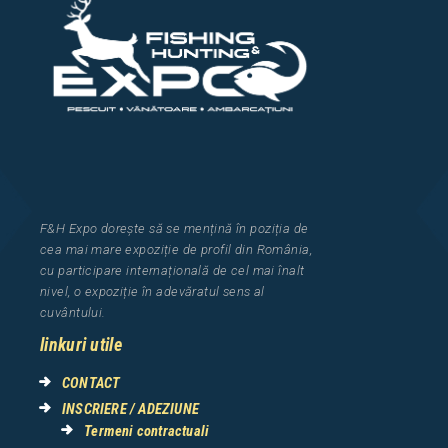
F&H Expo
dorește să se mențină în poziția de
cea
mai mar
e
expozi
ț
i
e
de profil din Rom
â
nia
,
cu participare interna
ț
ional
ă
de cel mai
î
nalt
nivel, o expozi
ț
ie
î
n adev
ă
ratul sens al
cuv
â
ntului.
linkuri utile
CONTACT
INSCRIERE / ADEZIUNE
Termeni contractuali