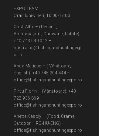
EXPO TEAM
Orar: luni-vineri, 10:00-17:00
Cristi Albu – (Pescuit,
Ambarcațiuni, Caravane, Rulote):
+40 743 040 012 –
cristi.albu@fishingandhuntingexp
o.ro
Anca Matiesc – ( Vânătoare,
English): +40 745 204 444 –
office@fishingandhuntingexpo.ro
Pirvu Florin – (Vânătoare): +40
722 936 869 –
office@fishingandhuntingexpo.ro
Anette Kasoly – (Food, Crame,
Outdoor – RO-HU-ENG) –
office@fishingandhuntingexpo.ro