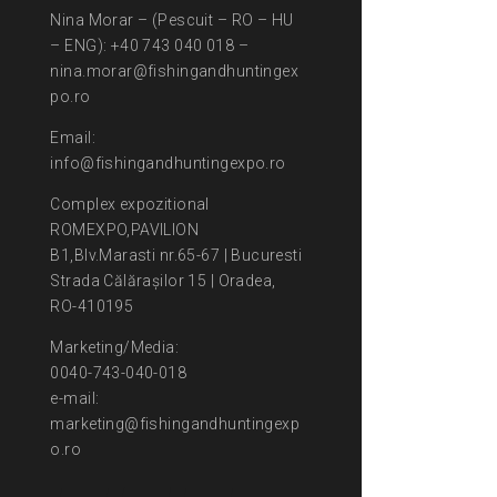
Nina Morar – (Pescuit – RO – HU
– ENG): +40 743 040 018 –
nina.morar@fishingandhuntingex
po.ro
Email:
info@fishingandhuntingexpo.ro
Complex expozitional
ROMEXPO,PAVILION
B1,Blv.Marasti nr.65-67 | Bucuresti
Strada Călărașilor 15 | Oradea,
RO-410195
Marketing/Media:
0040-743-040-018
e-mail:
marketing@fishingandhuntingexp
o.ro