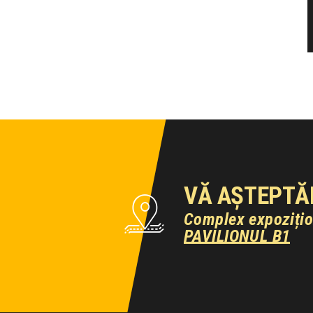
VĂ AȘTEPTĂ
Complex expoziți
PAVILIONUL B1