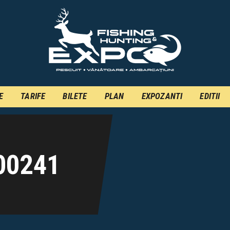
INFO
INSCRIERE
TARIFE
BILETE
E
TARIFE
BILETE
PLAN
EXPOZANTI
EDITII
PLAN
EXPOZANTI
EDITII
00241
CONTACT
EN