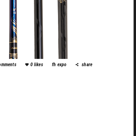
omments
0
likes
fh expo
share