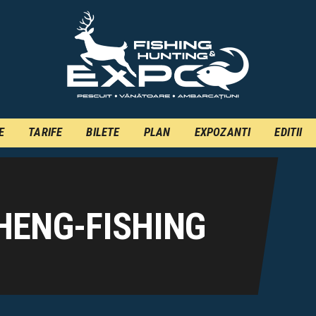
INFO
INSCRIERE
TARIFE
BILETE
E
TARIFE
BILETE
PLAN
EXPOZANTI
EDITII
PLAN
EXPOZANTI
EDITII
HENG-FISHING
CONTACT
EN