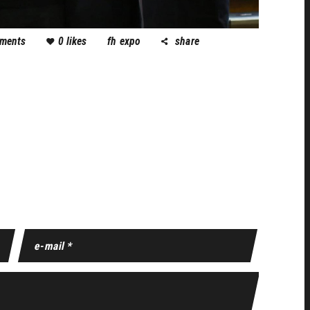
ments
0
likes
fh expo
share