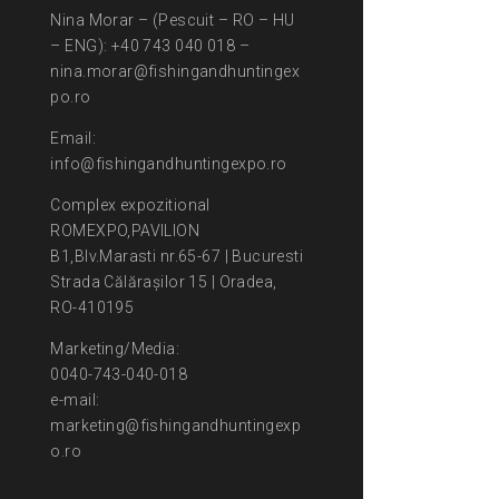
Nina Morar – (Pescuit – RO – HU
– ENG): +40 743 040 018 –
nina.morar@fishingandhuntingex
po.ro
Email:
info@fishingandhuntingexpo.ro
Complex expozitional
ROMEXPO,PAVILION
B1,Blv.Marasti nr.65-67 | Bucuresti
Strada Călărașilor 15 | Oradea,
RO-410195
Marketing/Media:
0040-743-040-018
e-mail:
marketing@fishingandhuntingexp
o.ro