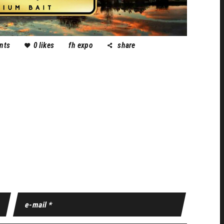
nts
0
likes
fh expo
share