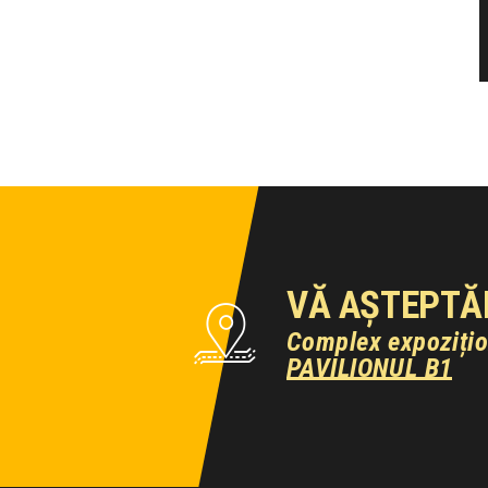
VĂ AȘTEPTĂ
Complex expoziți
PAVILIONUL B1