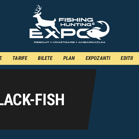
INFO
INSCRIERE
TARIFE
BILETE
E
TARIFE
BILETE
PLAN
EXPOZANTI
EDITII
PLAN
EXPOZANTI
EDITII
LACK-FISH
CONTACT
EN