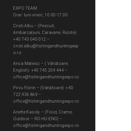
EXPO TEAM
Orar: luni-vineri, 10:00-17:00
Cristi Albu – (Pescuit,
Ambarcațiuni, Caravane, Rulote):
+40 743 040 012 –
cristi.albu@fishingandhuntingexp
o.ro
Anca Matiesc – ( Vânătoare,
English): +40 745 204 444 –
office@fishingandhuntingexpo.ro
Pirvu Florin – (Vânătoare): +40
722 936 869 –
office@fishingandhuntingexpo.ro
Anette Kasoly – (Food, Crame,
Outdoor – RO-HU-ENG) –
office@fishingandhuntingexpo.ro