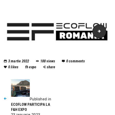
ecoflow
3 martie 2022
188
views
0
comments
0
likes
fh expo
share
Published in
ECOFLOW PARTICIPA LA
F&H EXPO
23 ianuarie 2023