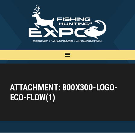
INFO
INSCRIERE
TARIFE
BILETE
PLAN
EXPOZANTI
ATTACHMENT: 800X300-LOGO-
EDITII
ECO-FLOW(1)
CONTACT
EN