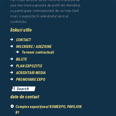
cea
mai mar
e
expozi
ț
i
e
de profil din Rom
â
nia
,
cu participare interna
ț
ional
ă
de cel mai
î
nalt
nivel, o expozi
ț
ie
î
n adev
ă
ratul sens al
cuv
â
ntului.
linkuri utile
CONTACT
INSCRIERE / ADEZIUNE
Termeni contractuali
BILETE
PLAN EXPOZITIE
ACREDITARI MEDIA
PROMOVARE EXPO
date de contact
Complex expozițional ROMEXPO, PAVILION
B1