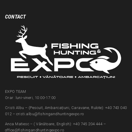
CONTACT
EXPO TEAM
Orar: luni-vineri, 10:00-17:00
Cristi Albu – (Pescuit, Ambarcațiuni, Caravane, Rulote): +40 743 040
012 – cristi.albu@fishingandhuntingexpo.ro
Anca Matiesc – ( Vânătoare, English): +40 745 204 444 –
office@fishingandhuntingexpo.ro