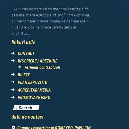
F&H Expo
dorește să se mențină în poziția de
cea
mai mar
e
expozi
ț
i
e
de profil din Rom
â
nia
,
cu participare interna
ț
ional
ă
de cel mai
î
nalt
nivel, o expozi
ț
ie
î
n adev
ă
ratul sens al
cuv
â
ntului.
linkuri utile
CONTACT
INSCRIERE / ADEZIUNE
Termeni contractuali
BILETE
PLAN EXPOZITIE
ACREDITARI MEDIA
PROMOVARE EXPO
date de contact
Complex expozițional ROMEXPO, PAVILION