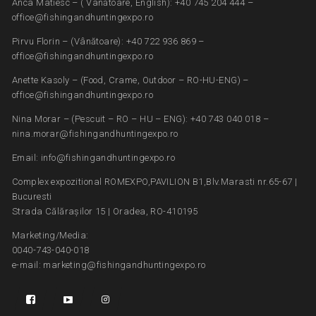
Anca Matiesc – ( Vânătoare, English): +40 745 204 444 –
office@fishingandhuntingexpo.ro
Pirvu Florin – (Vânătoare): +40 722 936 869 –
office@fishingandhuntingexpo.ro
Anette Kasoly – (Food, Crame, Outdoor – RO-HU-ENG) –
office@fishingandhuntingexpo.ro
Nina Morar – (Pescuit – RO – HU – ENG): +40 743 040 018 –
nina.morar@fishingandhuntingexpo.ro
Email: info@fishingandhuntingexpo.ro
Complex expozitional ROMEXPO,PAVILION B1,Blv.Marasti nr.65-67 |
Bucuresti
Strada Călărașilor 15 | Oradea, RO-410195
Marketing/Media:
0040-743-040-018
e-mail: marketing@fishingandhuntingexpo.ro