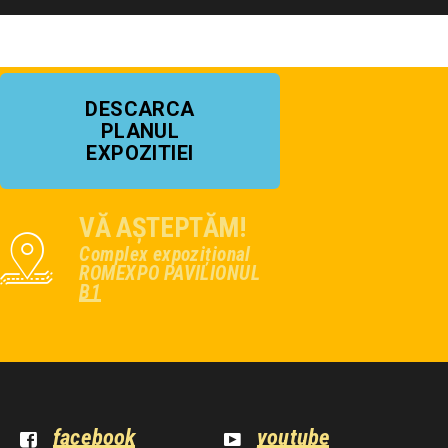
DESCARCA
PLANUL
EXPOZITIEI
VĂ AȘTEPTĂM!
Complex expozițional
ROMEXPO PAVILIONUL
B1
facebook
youtube