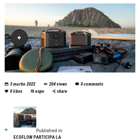
61Q2FZctcNL._AC_SY355_
3 martie 2022
204
views
0
comments
0
likes
fh expo
share
Published in
ECOFLOW PARTICIPA LA