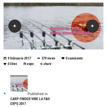
carp-finder-premium
logo-sit
9 februarie 2017
379
views
0
comments
0
likes
fh expo
share
Published in
CARP FINDER VINE LA F&H
EXPO 2017