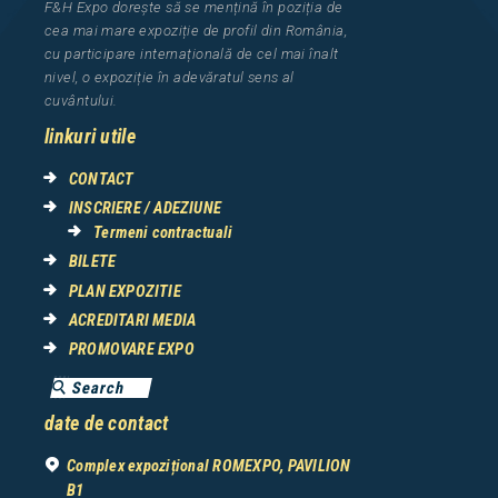
F&H Expo
dorește să se mențină în poziția de
cea
mai mar
e
expozi
ț
i
e
de profil din Rom
â
nia
,
cu participare interna
ț
ional
ă
de cel mai
î
nalt
nivel, o expozi
ț
ie
î
n adev
ă
ratul sens al
cuv
â
ntului.
linkuri utile
CONTACT
INSCRIERE / ADEZIUNE
Termeni contractuali
BILETE
PLAN EXPOZITIE
ACREDITARI MEDIA
PROMOVARE EXPO
date de contact
Complex expozițional ROMEXPO, PAVILION
B1