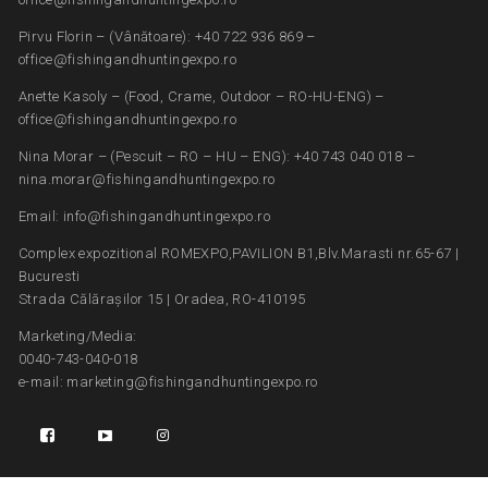
Pirvu Florin – (Vânătoare): +40 722 936 869 –
office@fishingandhuntingexpo.ro
Anette Kasoly – (Food, Crame, Outdoor – RO-HU-ENG) –
office@fishingandhuntingexpo.ro
Nina Morar – (Pescuit – RO – HU – ENG): +40 743 040 018 –
nina.morar@fishingandhuntingexpo.ro
Email: info@fishingandhuntingexpo.ro
Complex expozitional ROMEXPO,PAVILION B1,Blv.Marasti nr.65-67 |
Bucuresti
Strada Călărașilor 15 | Oradea, RO-410195
Marketing/Media:
0040-743-040-018
e-mail: marketing@fishingandhuntingexpo.ro