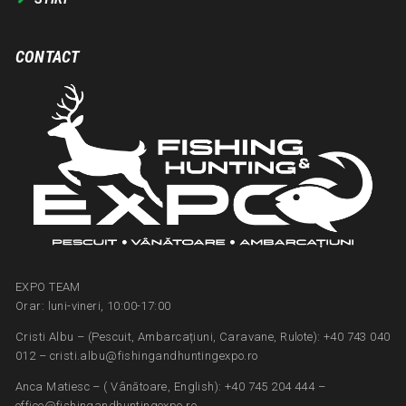
CONTACT
EXPO TEAM
Orar: luni-vineri, 10:00-17:00
Cristi Albu – (Pescuit, Ambarcațiuni, Caravane, Rulote): +40 743 040
012 – cristi.albu@fishingandhuntingexpo.ro
Anca Matiesc – ( Vânătoare, English): +40 745 204 444 –
office@fishingandhuntingexpo.ro