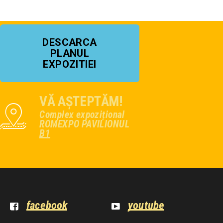
DESCARCA
PLANUL
EXPOZITIEI
VĂ AȘTEPTĂM!
Complex expozițional
ROMEXPO PAVILIONUL
B1
facebook
youtube