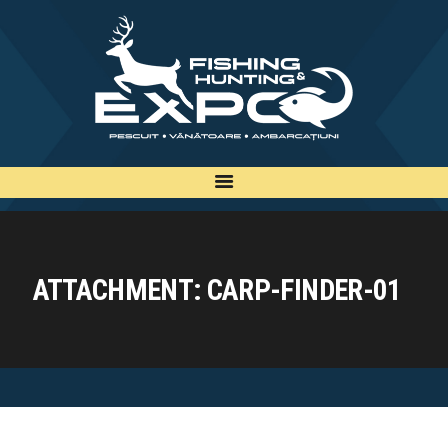
INFO
INSCRIERE
TARIFE
BILETE
PLAN
EXPOZANTI
ATTACHMENT: CARP-FINDER-01
EDITII
CONTACT
EN