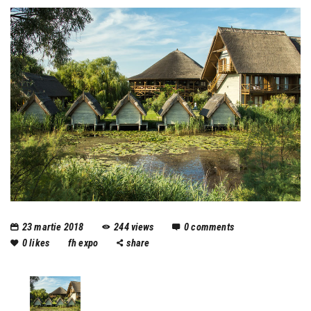
23 martie 2018
244
views
0
comments
0
likes
fh expo
share