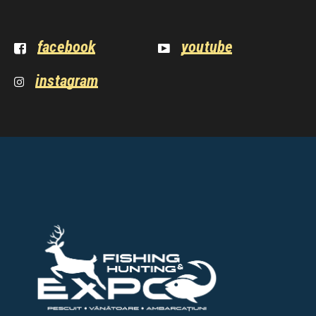
facebook
youtube
instagram