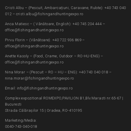
Cristi Albu – (Pescuit, Ambarcațiuni, Caravane, Rulote): +40 743 040
012 – cristi.albu@fishingandhuntingexpo.ro
Anca Matiesc – ( Vânătoare, English): +40 745 204 444 –
office@fishingandhuntingexpo.ro
Pirvu Florin – (Vânătoare): +40 722 936 869 –
office@fishingandhuntingexpo.ro
Anette Kasoly – (Food, Crame, Outdoor – RO-HU-ENG) –
office@fishingandhuntingexpo.ro
Nina Morar – (Pescuit – RO – HU – ENG): +40 743 040 018 –
nina.morar@fishingandhuntingexpo.ro
Email: info@fishingandhuntingexpo.ro
Complex expozitional ROMEXPO,PAVILION B1,Blv.Marasti nr.65-67 |
Bucuresti
Strada Călărașilor 15 | Oradea, RO-410195
Marketing/Media:
0040-743-040-018