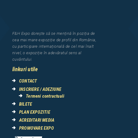
F&H Expo
dorește să se mențină în poziția de
cea
mai mar
e
expozi
ț
i
e
de profil din Rom
â
nia
,
cu participare interna
ț
ional
ă
de cel mai
î
nalt
nivel, o expozi
ț
ie
î
n adev
ă
ratul sens al
cuv
â
ntului.
linkuri utile
CONTACT
INSCRIERE / ADEZIUNE
Termeni contractuali
BILETE
PLAN EXPOZITIE
ACREDITARI MEDIA
PROMOVARE EXPO