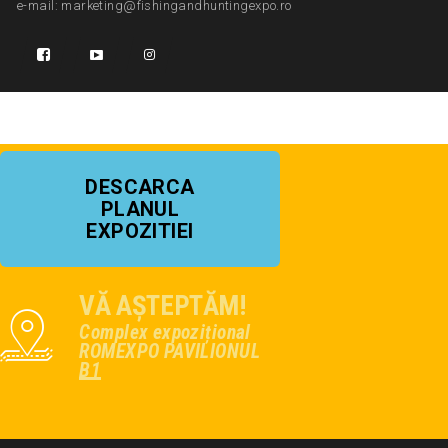
e-mail: marketing@fishingandhuntingexpo.ro
DESCARCA
PLANUL
EXPOZITIEI
VĂ AȘTEPTĂM!
Complex expozițional
ROMEXPO PAVILIONUL
B1