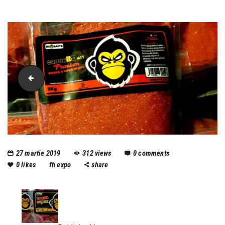
moricsa
27 martie 2019
312
views
0
comments
0
likes
fh expo
share