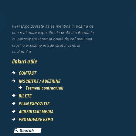
F&H Expo
dorește să se mențină în poziția de
cea
mai mar
e
expozi
ț
i
e
de profil din Rom
â
nia
,
cu participare interna
ț
ional
ă
de cel mai
î
nalt
nivel, o expozi
ț
ie
î
n adev
ă
ratul sens al
cuv
â
ntului.
linkuri utile
CONTACT
INSCRIERE / ADEZIUNE
Termeni contractuali
BILETE
PLAN EXPOZITIE
ACREDITARI MEDIA
PROMOVARE EXPO