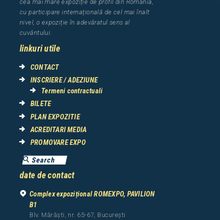
cea
mai mar
e
expozi
ț
i
e
de profil din Rom
â
nia
,
cu participare interna
ț
ional
ă
de cel mai
î
nalt
nivel, o expozi
ț
ie
î
n adev
ă
ratul sens al
cuv
â
ntului.
linkuri utile
CONTACT
INSCRIERE / ADEZIUNE
Termeni contractuali
BILETE
PLAN EXPOZITIE
ACREDITARI MEDIA
PROMOVARE EXPO
date de contact
Complex expozițional ROMEXPO, PAVILION
B1
Blv. Mărăști, nr. 65-67, București