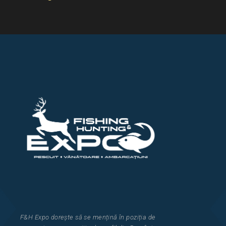
F&H Expo
dorește să se mențină în poziția de