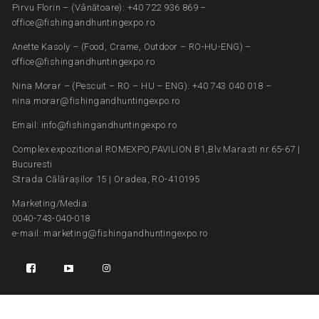
Pirvu Florin – (Vânătoare): +40 722 936 869 –
office@fishingandhuntingexpo.ro
Anette Kasoly – (Food, Crame, Outdoor – RO-HU-ENG) –
office@fishingandhuntingexpo.ro
Nina Morar – (Pescuit – RO – HU – ENG): +40 743 040 018 –
nina.morar@fishingandhuntingexpo.ro
Email: info@fishingandhuntingexpo.ro
Complex expozitional ROMEXPO,PAVILION B1,Blv.Marasti nr.65-67 |
Bucuresti
Strada Călărașilor 15 | Oradea, RO-410195
Marketing/Media:
0040-743-040-018
e-mail: marketing@fishingandhuntingexpo.ro