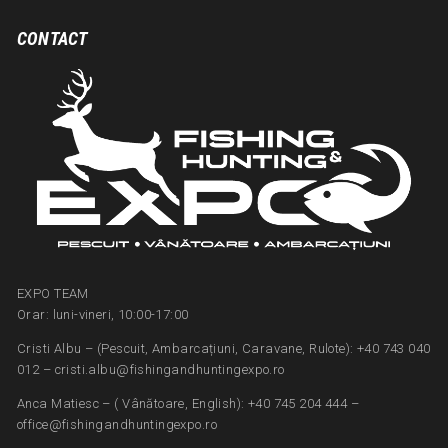
CONTACT
EXPO TEAM
Orar: luni-vineri, 10:00-17:00
Cristi Albu – (Pescuit, Ambarcațiuni, Caravane, Rulote): +40 743 040
012 – cristi.albu@fishingandhuntingexpo.ro
Anca Matiesc – ( Vânătoare, English): +40 745 204 444 –
office@fishingandhuntingexpo.ro