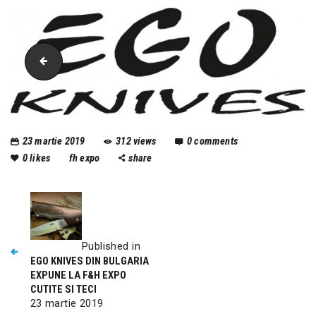
P1080967
23 martie 2019
312
views
0
comments
0
likes
fh expo
share
Published in
EGO KNIVES DIN BULGARIA
EXPUNE LA F&H EXPO
CUTITE SI TECI
23 martie 2019