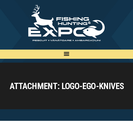
INFO
INSCRIERE
TARIFE
BILETE
PLAN
EXPOZANTI
ATTACHMENT: LOGO-EGO-KNIVES
EDITII
CONTACT
EN