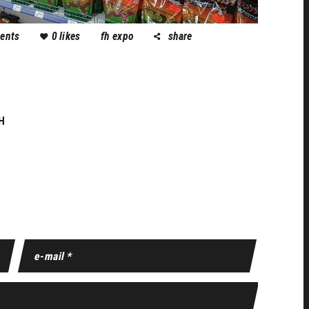
ents
0
likes
fh expo
share
H