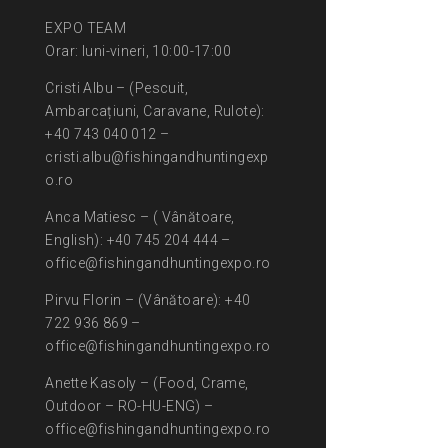
EXPO TEAM
Orar: luni-vineri, 10:00-17:00
Cristi Albu – (Pescuit,
Ambarcațiuni, Caravane, Rulote):
+40 743 040 012 –
cristi.albu@fishingandhuntingexp
o.ro
Anca Matiesc – ( Vânătoare,
English): +40 745 204 444 –
office@fishingandhuntingexpo.ro
Pirvu Florin – (Vânătoare): +40
722 936 869 –
office@fishingandhuntingexpo.ro
Anette Kasoly – (Food, Crame,
Outdoor – RO-HU-ENG) –
office@fishingandhuntingexpo.ro