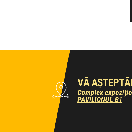
VĂ AȘTEPTĂ
Complex expoziți
PAVILIONUL B1