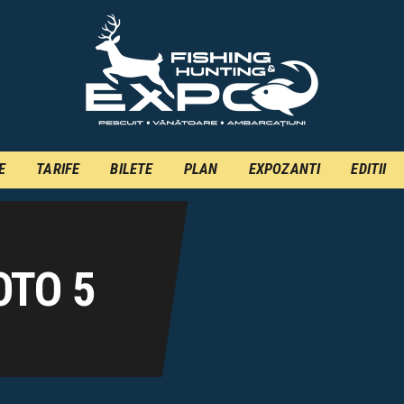
INFO
INSCRIERE
TARIFE
BILETE
E
TARIFE
BILETE
PLAN
EXPOZANTI
EDITII
PLAN
EXPOZANTI
EDITII
OTO 5
CONTACT
EN