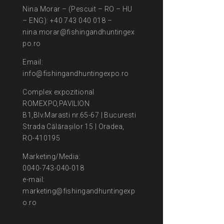
Nina Morar – (Pescuit – RO – HU
– ENG): +40 743 040 018 –
nina.morar@fishingandhuntingex
po.ro
Email:
info@fishingandhuntingexpo.ro
Complex expozitional
ROMEXPO,PAVILION
B1,Blv.Marasti nr.65-67 | Bucuresti
Strada Călărașilor 15 | Oradea,
RO-410195
Marketing/Media:
0040-743-040-018
e-mail:
marketing@fishingandhuntingexp
o.ro