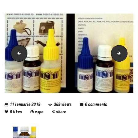
hosch_logo jpg
Hosch-
11 ianuarie 2018
368
views
0
comments
0
likes
fh expo
share