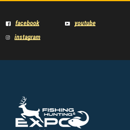
facebook
youtube
instagram