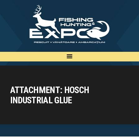
INFO
INSCRIERE
TARIFE
BILETE
PLAN
EXPOZANTI
ATTACHMENT: HOSCH
EDITII
INDUSTRIAL GLUE
CONTACT
EN