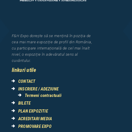
F&H Expo
dorește să se mențină în poziția de
cea
mai mar
e
expozi
ț
i
e
de profil din Rom
â
nia
,
cu participare interna
ț
ional
ă
de cel mai
î
nalt
nivel, o expozi
ț
ie
î
n adev
ă
ratul sens al
cuv
â
ntului.
linkuri utile
CONTACT
INSCRIERE / ADEZIUNE
Termeni contractuali
BILETE
PLAN EXPOZITIE
ACREDITARI MEDIA
PROMOVARE EXPO