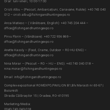
Orar: luni-vineri, 10:00-17:00
Cristi Albu – (Pescuit, Ambarcațiuni, Caravane, Rulote): +40 743 040
012 – cristi.albu@fishingandhuntingexpo.ro
Anca Matiesc – ( Vânătoare, English): +40 745 204 444 –
office@fishingandhuntingexpo.ro
Pirvu Florin – (Vânătoare): +40 722 936 869 –
office@fishingandhuntingexpo.ro
Anette Kasoly – (Food, Crame, Outdoor – RO-HU-ENG) –
office@fishingandhuntingexpo.ro
Nina Morar – (Pescuit – RO – HU – ENG): +40 743 040 018 –
nina.morar@fishingandhuntingexpo.ro
Email: info@fishingandhuntingexpo.ro
Complex expozitional ROMEXPO,PAVILION B1,Blv.Marasti nr.65-67 |
Bucuresti
Strada Călărașilor 15 | Oradea, RO-410195
Marketing/Media:
0040-743-040-018