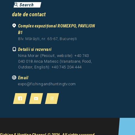
date de contact
Complex expozițional ROMEXPO, PAVILION
B1
Blv. Mărăști, nr. 65-67, București
Detalii si rezervari
Nina Morar (Pescuit, website): +40 743
040 018 Anca Matiesc (Vanatoare, Food,
Outdoor, English): +40 745 204 444
Email
expo@fishingandhuntingtv.com
Fishing & Hunting Channel
© 2026. All rights reserved.