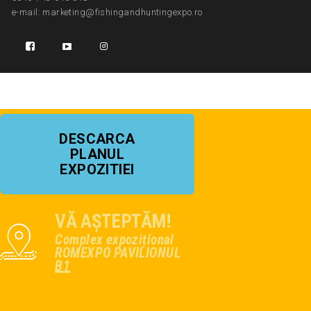
e-mail: marketing@fishingandhuntingexpo.ro
DESCARCA
PLANUL
EXPOZITIEI
VĂ AȘTEPTĂM!
Complex expozițional
ROMEXPO PAVILIONUL
B1