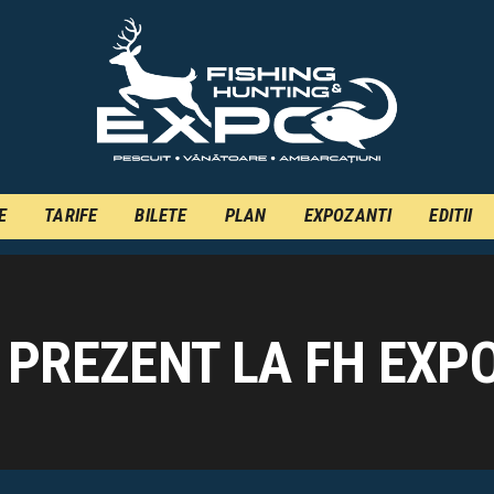
INFO
INSCRIERE
TARIFE
BILETE
PLAN
E
TARIFE
BILETE
PLAN
EXPOZANTI
EDITII
EXPOZANTI
EDITII
PREZENT LA FH EXPO
CONTACT
EN