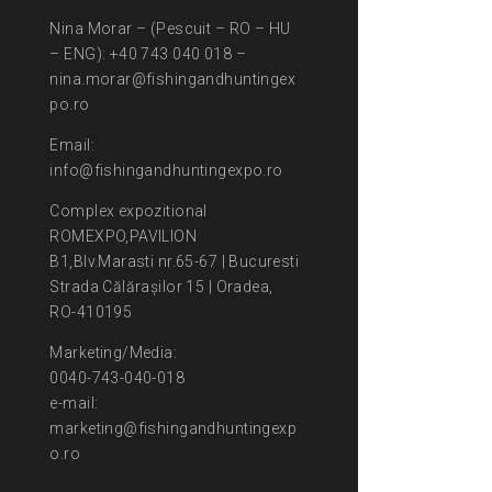
Nina Morar – (Pescuit – RO – HU
– ENG): +40 743 040 018 –
nina.morar@fishingandhuntingex
po.ro
Email:
info@fishingandhuntingexpo.ro
Complex expozitional
ROMEXPO,PAVILION
B1,Blv.Marasti nr.65-67 | Bucuresti
Strada Călărașilor 15 | Oradea,
RO-410195
Marketing/Media:
0040-743-040-018
e-mail:
marketing@fishingandhuntingexp
o.ro