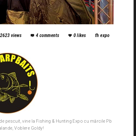
2623
views
4
comments
0
likes
fh expo
 de pescuit, vine la Fishing & Hunting Expo cu mărcile Pb
lalande, Voblere Goldy!