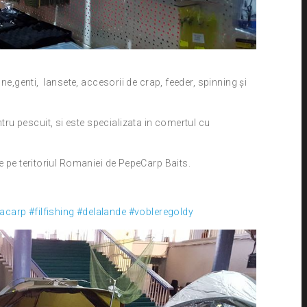
une,genti, lansete, accesorii de crap, feeder, spinning și
u pescuit, si este specializata in comertul cu
e pe teritoriul Romaniei de PepeCarp Baits.
racarp
#filfishing
#delalande
#vobleregoldy