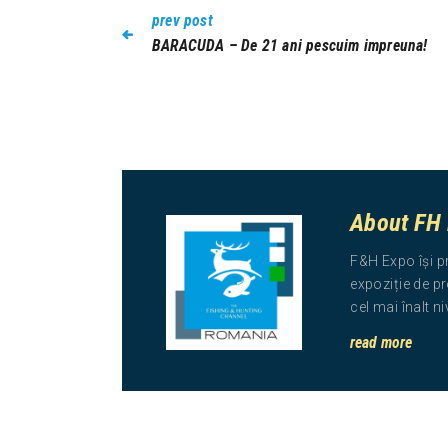
prev post
BARACUDA – De 21 ani pescuim impreuna!
About FH
F&H Expo își p
expoziție de pr
cel mai înalt n
read more