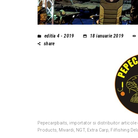
editia 4 - 2019
18 ianuarie 2019
share
Pepecarpbaits, importator si distribuitor articole
Products, Mivardi, NGT, Extra Carp, Filfishing De