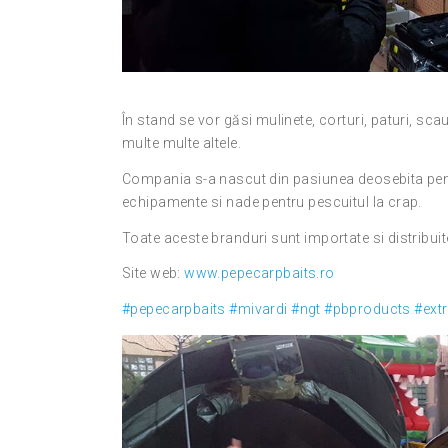
În stand se vor găsi mulinete, corturi, paturi, sca
multe multe altele.
Compania s-a nascut din pasiunea deosebita pentr
echipamente si nade pentru pescuitul la crap.
Toate aceste branduri sunt importate si distribuit
Site web:
www.pepecarpbaits.ro
#pepecarpbaits
#mivardi
#ngt
#pbproducts
#ext