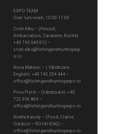
EXPO TEAM
Orar: luni-vineri, 10:00-17:00
Cristi Albu – (Pescuit,
Ambarcațiuni, Caravane, Rulote):
+40 743 040 012 –
cristi.albu@fishingandhuntingexp
o.ro
Anca Matiesc – ( Vânătoare,
English): +40 745 204 444 –
office@fishingandhuntingexpo.ro
Pirvu Florin – (Vânătoare): +40
722 936 869 –
office@fishingandhuntingexpo.ro
Anette Kasoly – (Food, Crame,
Outdoor – RO-HU-ENG) –
office@fishingandhuntingexpo.ro