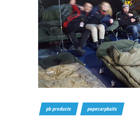
pb products
pepecarpbaits