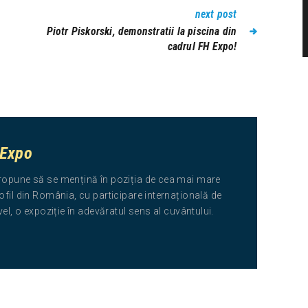
next post
Piotr Piskorski, demonstratii la piscina din
cadrul FH Expo!
 Expo
ropune să se mențină în poziția de cea mai mare
ofil din România, cu participare internațională de
ivel, o expoziție în adevăratul sens al cuvântului.