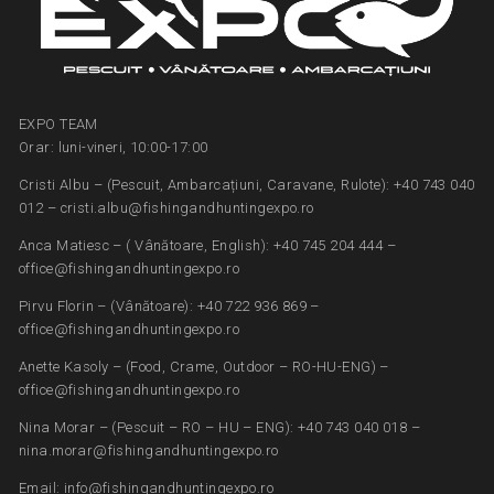
EXPO TEAM
Orar: luni-vineri, 10:00-17:00
Cristi Albu – (Pescuit, Ambarcațiuni, Caravane, Rulote): +40 743 040
012 – cristi.albu@fishingandhuntingexpo.ro
Anca Matiesc – ( Vânătoare, English): +40 745 204 444 –
office@fishingandhuntingexpo.ro
Pirvu Florin – (Vânătoare): +40 722 936 869 –
office@fishingandhuntingexpo.ro
Anette Kasoly – (Food, Crame, Outdoor – RO-HU-ENG) –
office@fishingandhuntingexpo.ro
Nina Morar – (Pescuit – RO – HU – ENG): +40 743 040 018 –
nina.morar@fishingandhuntingexpo.ro
Email: info@fishingandhuntingexpo.ro