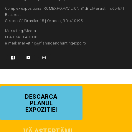
Complex expozitional ROMEXPO,PAVILION B1,Blv.Marasti nr.65-67 |
Bucuresti
Strada Călărașilor 15 | Oradea, RO-410195
Marketing/Media:
0040-743-040-018
e-mail: marketing@fishingandhuntingexpo.ro
DESCARCA
PLANUL
EXPOZITIEI
VĂ AȘTEPTĂM!