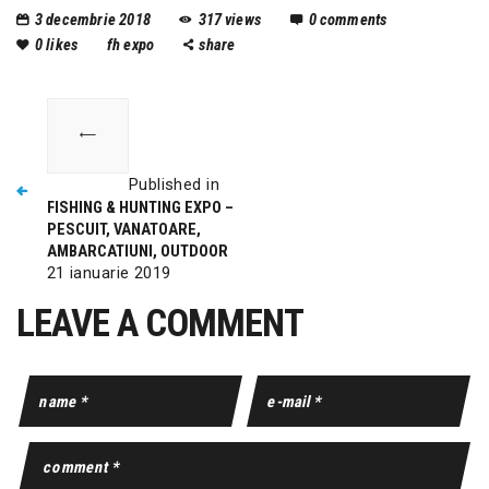
3 decembrie 2018
317
views
0
comments
0
likes
fh expo
share
Published in
FISHING & HUNTING EXPO –
PESCUIT, VANATOARE,
AMBARCATIUNI, OUTDOOR
21 ianuarie 2019
LEAVE A COMMENT