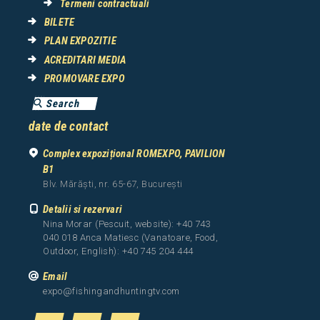
Termeni contractuali
BILETE
PLAN EXPOZITIE
ACREDITARI MEDIA
PROMOVARE EXPO
date de contact
Complex expozițional ROMEXPO, PAVILION
B1
Blv. Mărăști, nr. 65-67, București
Detalii si rezervari
Nina Morar (Pescuit, website): +40 743
040 018 Anca Matiesc (Vanatoare, Food,
Outdoor, English): +40 745 204 444
Email
expo@fishingandhuntingtv.com