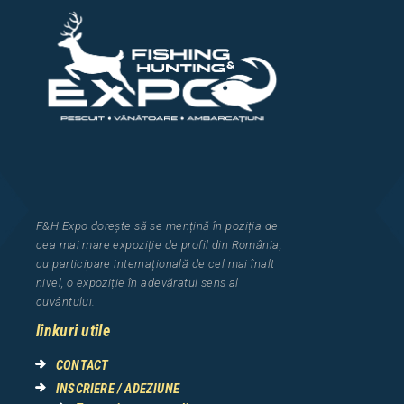
F&H Expo
dorește să se mențină în poziția de
cea
mai mar
e
expozi
ț
i
e
de profil din Rom
â
nia
,
cu participare interna
ț
ional
ă
de cel mai
î
nalt
nivel, o expozi
ț
ie
î
n adev
ă
ratul sens al
cuv
â
ntului.
linkuri utile
CONTACT
INSCRIERE / ADEZIUNE