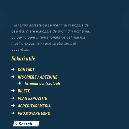
F&H Expo
dorește să se mențină în poziția de
cea
mai mar
e
expozi
ț
i
e
de profil din Rom
â
nia
,
cu participare interna
ț
ional
ă
de cel mai
î
nalt
nivel, o expozi
ț
ie
î
n adev
ă
ratul sens al
cuv
â
ntului.
linkuri utile
CONTACT
INSCRIERE / ADEZIUNE
Termeni contractuali
BILETE
PLAN EXPOZITIE
ACREDITARI MEDIA
PROMOVARE EXPO