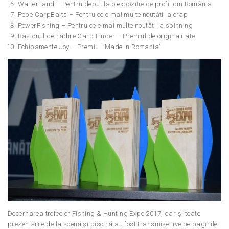
WalterLand – Pentru debut la o expoziție de profil din România
Pepe CarpBaits – Pentru cele mai multe noutăți la crap
PowerFishing – Pentru cele mai multe noutăți la spinning
Bastonul de nădire Carp Finder – Premiul de originalitate
Echipamente Joy – Premiul ”Made in Romania”
Decernarea trofeelor Fishing & Hunting Expo 2017, dar și toate
prezentările de la scenă și piscină au fost transmise live pe paginile