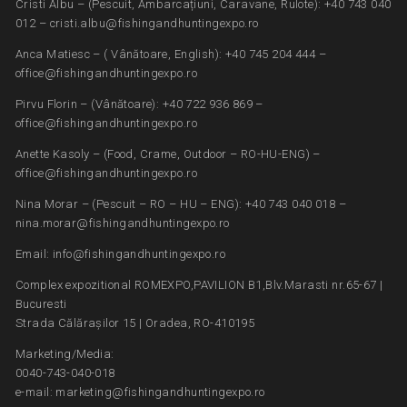
Cristi Albu – (Pescuit, Ambarcațiuni, Caravane, Rulote): +40 743 040
012 – cristi.albu@fishingandhuntingexpo.ro
Anca Matiesc – ( Vânătoare, English): +40 745 204 444 –
office@fishingandhuntingexpo.ro
Pirvu Florin – (Vânătoare): +40 722 936 869 –
office@fishingandhuntingexpo.ro
Anette Kasoly – (Food, Crame, Outdoor – RO-HU-ENG) –
office@fishingandhuntingexpo.ro
Nina Morar – (Pescuit – RO – HU – ENG): +40 743 040 018 –
nina.morar@fishingandhuntingexpo.ro
Email: info@fishingandhuntingexpo.ro
Complex expozitional ROMEXPO,PAVILION B1,Blv.Marasti nr.65-67 |
Bucuresti
Strada Călărașilor 15 | Oradea, RO-410195
Marketing/Media:
0040-743-040-018
e-mail: marketing@fishingandhuntingexpo.ro