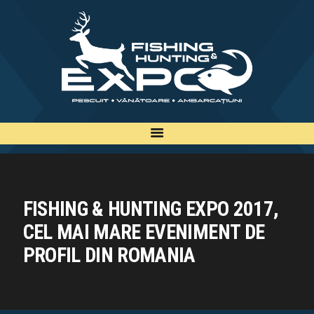
INFO
INSCRIERE
TARIFE
BILETE
PLAN
EXPOZANTI
EDITII
FISHING & HUNTING EXPO 2017,
CONTACT
CEL MAI MARE EVENIMENT DE
EN
PROFIL DIN ROMANIA