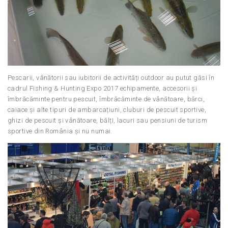
Pescarii, vânătorii sau iubitorii de activități outdoor au putut găsi în
cadrul Fishing & Hunting Expo 2017 echipamente, accesorii și
îmbrăcăminte pentru pescuit, îmbrăcăminte de vânătoare, bărci,
caiace și alte tipuri de ambarcațiuni, cluburi de pescuit sportive,
ghizi de pescuit și vânătoare, bălți, lacuri sau pensiuni de turism
sportive din România și nu numai.