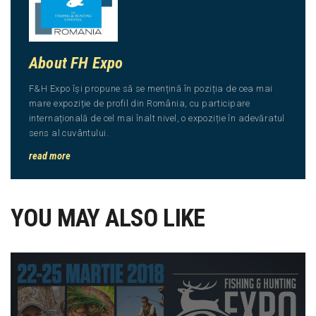
About FH Expo
F&H Expo își propune să se mențină în poziția de cea mai
mare expoziție de profil din România, cu participare
internațională de cel mai înalt nivel, o expoziție în adevăratul
sens al cuvântului.
read more
YOU MAY ALSO LIKE