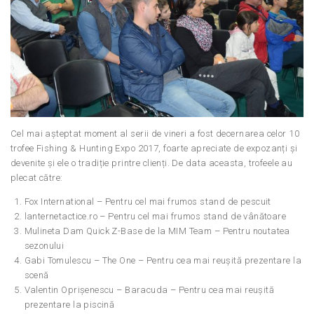
Cel mai așteptat moment al serii de vineri a fost decernarea celor 10
trofee Fishing & Hunting Expo 2017, foarte apreciate de expozanți și
devenite și ele o tradiție printre clienți. De data aceasta, trofeele au
plecat către:
Fox International – Pentru cel mai frumos stand de pescuit
lanternetactice.ro – Pentru cel mai frumos stand de vânătoare
Mulineta Dam Quick Z-Base de la MIM Team – Pentru noutatea
sezonului
Gabi Tomulescu – The One – Pentru cea mai reușită prezentare la
scenă
Valentin Oprișenescu – Baracuda – Pentru cea mai reușită
prezentare la piscină