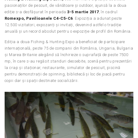
pasionaților de pescuit, de vânătoare și outdoor, ajunsă la a doua
ediție s-a desfășurat în perioada
3-5 martie 2017
, în cadrul
Romexpo, Pavilioanele C4-C5-C6
. Expoziția a adunat peste
12.500 vizitatori, expozanți și invitați, devenind astfel o tradiție
anuală și un record absolut pentru o expoziție de profil din România.
Ediția a doua Fishing & Hunting Expo a beneficiat de participare
internațională, peste 75 de companii din România, Ungaria, Bulgaria
și Marea Britanie alegând să închirieze o suprafață de peste 7500
mp, în care s-au regăsit standuri deosebite, scenă pentru prezentări
la crap și staționar, restaurante, simulator de pescuit, piscină
pentru demonstrații de spinning, bibliotecă și loc de joacă pentru
copii dar și spații destinate socializării.