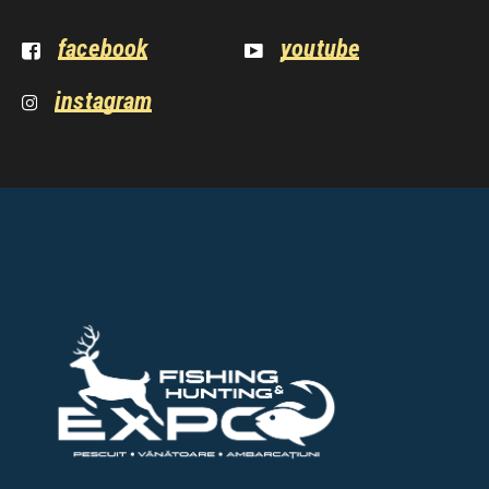
facebook
youtube
instagram