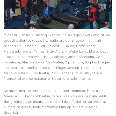
În cadrul Fishing & Hunting Expo 2017 s-au regăsit workshop-uri de
pescuit alături de vedete internaționale dar și de cei mai titrați
pescari din România: Piotr Piskorski – Salmo, Dome Gabor –
Haldorado, Walter Tamas, Erdei Attila – WalterLand, Marco Iseppi
– Rapture, Andrea Venturini – Trabucco, Andrei Vlădeanu, Gabi
Tomulescu, Vlad Pavlovici, Alex Matea, Ciprian Ene, Bogdan Drăgan
– campion național și mondial – Eugen German, Lucian Constantin,
Mălin Mușatescu, Cristi Albu, Zsolt Benzar și mulți alții, care au
încercat să explice vizitatorilor trucurile folosite în competiții.
De asemenea, pe scenă a urcat un pescar scamator, în persoana
Magicianului Leonard Iosefini, care a lăsat cu gura căscată publicul,
dar și câini de vânătoare, care alături de stăpânii lor, au executat
numere de dresaj, toate momentele fiind aplaudate la scenă
deschisă.