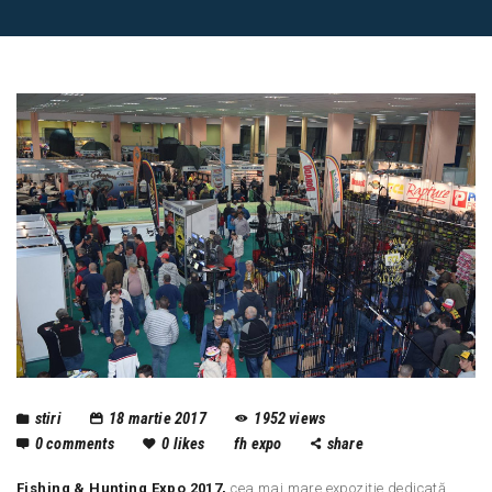
stiri
18 martie 2017
1952
views
0
comments
0
likes
fh expo
share
Fishing & Hunting Expo 2017,
cea mai mare expoziție dedicată