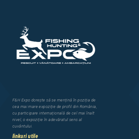
F&H Expo
dorește să se mențină în poziția de
cea
mai mar
e
expozi
ț
i
e
de profil din Rom
â
nia
,
cu participare interna
ț
ional
ă
de cel mai
î
nalt
nivel, o expozi
ț
ie
î
n adev
ă
ratul sens al
cuv
â
ntului.
linkuri utile