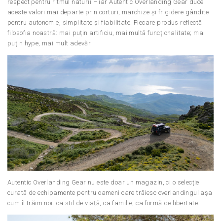
respect pentru ritmul naturii – iar Autentic Overlanding Gear duce
aceste valori mai departe prin corturi, marchize și frigidere gândite
pentru autonomie, simplitate și fiabilitate. Fiecare produs reflectă
filosofia noastră: mai puțin artificiu, mai multă funcționalitate; mai
puțin hype, mai mult adevăr.
Autentic Overlanding Gear nu este doar un magazin, ci o selecție
curată de echipamente pentru oameni care trăiesc overlandingul așa
cum îl trăim noi: ca stil de viață, ca familie, ca formă de libertate.