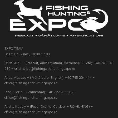
EXPO TEAM
Orar: luni-vineri, 10:00-17:00
Cristi Albu – (Pescuit, Ambarcațiuni, Caravane, Rulote): +40 743 040
012 – cristi.albu@fishingandhuntingexpo.ro
Anca Matiesc – ( Vânătoare, English): +40 745 204 444 –
office@fishingandhuntingexpo.ro
Pirvu Florin – (Vânătoare): +40 722 936 869 –
office@fishingandhuntingexpo.ro
Anette Kasoly – (Food, Crame, Outdoor – RO-HU-ENG) –
office@fishingandhuntingexpo.ro