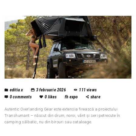
editia x
3 februarie 2026
111
views
0
comments
0
likes
fh expo
share
Autentic Overlanding Gear este extensia firească a proiectului
Transhumant – născut din drum, noroi, vânt și seri petrecute în
camping sălbatic, nu din birouri sau cataloage.