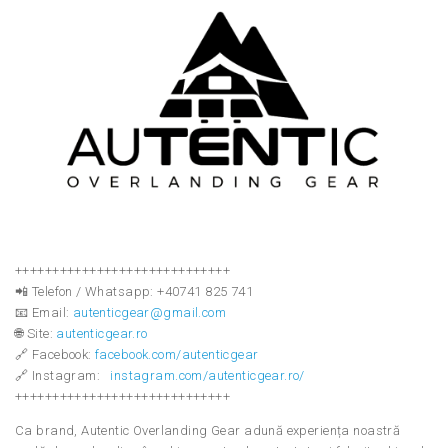
+++++++++++++++++++++++++++++
📲 Telefon / Whatsapp: +40741 825 741
📧 Email:
autenticgear@gmail.com
🌐 Site:
autenticgear.ro
🔗 Facebook:
facebook.com/autenticgear
🔗 Instagram:
instagram.com/autenticgear.ro/
+++++++++++++++++++++++++++++
Ca brand, Autentic Overlanding Gear adună experiența noastră