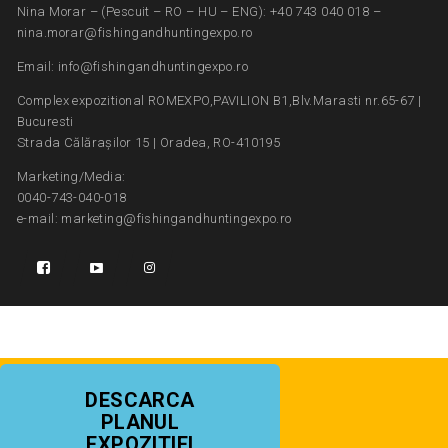
Nina Morar – (Pescuit – RO – HU – ENG): +40 743 040 018 –
nina.morar@fishingandhuntingexpo.ro
Email: info@fishingandhuntingexpo.ro
Complex expozitional ROMEXPO,PAVILION B1,Blv.Marasti nr.65-67 |
Bucuresti
Strada Călărașilor 15 | Oradea, RO-410195
Marketing/Media:
0040-743-040-018
e-mail: marketing@fishingandhuntingexpo.ro
DESCARCA
PLANUL
EXPOZITIEI