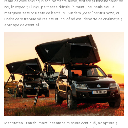
reală de overlanding în echipamente alese, testate și folosite chiar de
noi, în expediții lungi, pe trasee dificile, în munți, pe insule sau la
marginea satelor uitate de hartă. Nu vindem „gear” pentru poză, ci
unelte care trebuie să reziste atunci când ești departe de civilizație și
aproape de esențial.
Identitatea Transhumant înseamnă mișcare continuă, adaptare și