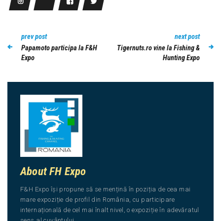
prev post
next post
Papamoto participa la F&H
Tigernuts.ro vine la Fishing &
Expo
Hunting Expo
About FH Expo
F&H Expo își propune să se mențină în poziția de cea mai
mare expoziție de profil din România, cu participare
internațională de cel mai înalt nivel, o expoziție în adevăratul
sens al cuvântului.