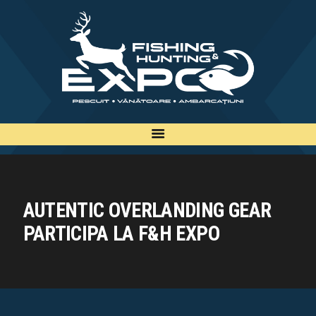
INFO
INSCRIERE
TARIFE
BILETE
PLAN
EXPOZANTI
EDITII
AUTENTIC OVERLANDING GEAR
CONTACT
PARTICIPA LA F&H EXPO
EN