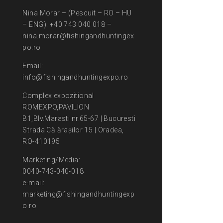
Nina Morar – (Pescuit – RO – HU
– ENG): +40 743 040 018 –
nina.morar@fishingandhuntingex
po.ro
Email:
info@fishingandhuntingexpo.ro
Complex expozitional
ROMEXPO,PAVILION
B1,Blv.Marasti nr.65-67 | Bucuresti
Strada Călărașilor 15 | Oradea,
RO-410195
Marketing/Media:
0040-743-040-018
e-mail:
marketing@fishingandhuntingexp
o.ro