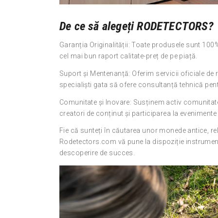
De ce să alegeți RODETECTORS?
Garanția Originalității: Toate produsele sunt 100%
cel mai bun raport calitate-preț de pe piață.
Suport și Mentenanță: Oferim servicii oficiale de re
specialiști gata să ofere consultanță tehnică pe
Comunitate și Inovare: Susținem activ comunitate
creatori de conținut și participarea la evenimente 
Fie că sunteți în căutarea unor monede antice, reli
Rodetectors.com vă pune la dispoziție instrument
descoperire de succes.