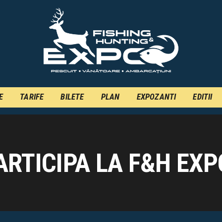
INFO
INSCRIERE
TARIFE
BILETE
PLAN
E
TARIFE
BILETE
PLAN
EXPOZANTI
EDITII
EXPOZANTI
EDITII
RTICIPA LA F&H EXP
CONTACT
EN