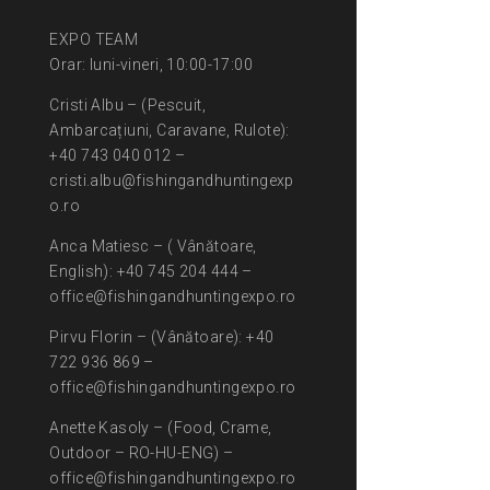
EXPO TEAM
Orar: luni-vineri, 10:00-17:00
Cristi Albu – (Pescuit,
Ambarcațiuni, Caravane, Rulote):
+40 743 040 012 –
cristi.albu@fishingandhuntingexp
o.ro
Anca Matiesc – ( Vânătoare,
English): +40 745 204 444 –
office@fishingandhuntingexpo.ro
Pirvu Florin – (Vânătoare): +40
722 936 869 –
office@fishingandhuntingexpo.ro
Anette Kasoly – (Food, Crame,
Outdoor – RO-HU-ENG) –
office@fishingandhuntingexpo.ro