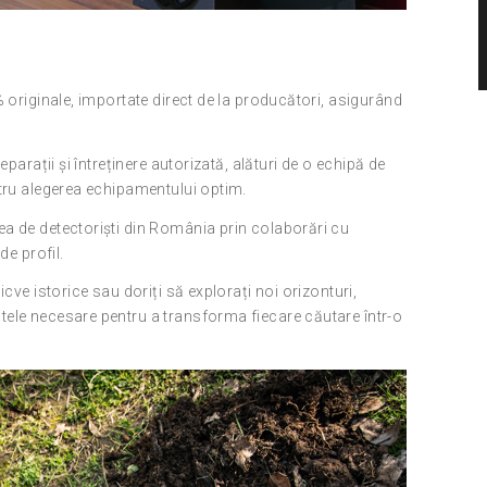
 originale, importate direct de la producători, asigurând
parații și întreținere autorizată, alături de o echipă de
ntru alegerea echipamentului optim.
a de detectoriști din România prin colaborări cu
de profil.
cve istorice sau doriți să explorați noi orizonturi,
ele necesare pentru a transforma fiecare căutare într-o