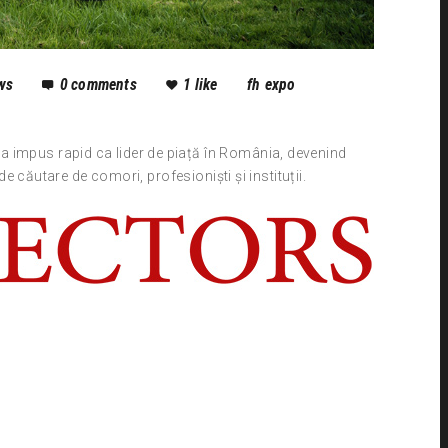
ws
0
comments
1
like
fh expo
-a impus rapid ca lider de piață în România, devenind
e căutare de comori, profesioniști și instituții.