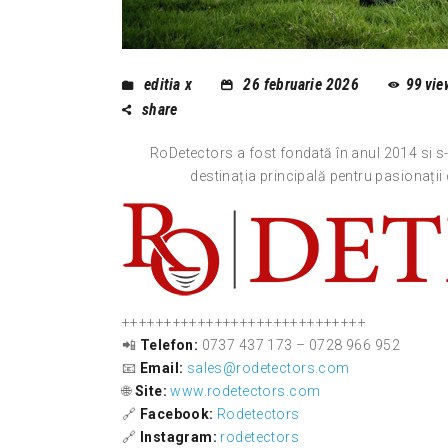
editia x
26 februarie 2026
99
vie
share
RoDetectors a fost fondată în anul 2014 si s
destinația principală pentru pasionații d
+++++++++++++++++++++++++++++
📲
Telefon:
0737 437 173 – 0728 966 952
📧
Email:
sales@rodetectors.com
🌐
Site:
www.rodetectors.com
🔗
Facebook:
Rodetectors
🔗
Instagram:
rodetectors