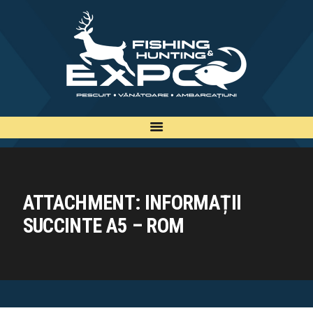
INFO
INSCRIERE
TARIFE
BILETE
PLAN
EXPOZANTI
ATTACHMENT: INFORMAȚII
EDITII
SUCCINTE A5 – ROM
CONTACT
EN