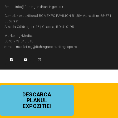
Email: info@fishingandhuntingexpo.ro
Complex expozitional ROMEXPO,PAVILION B1,Blv.Marasti nr.65-67 |
Bucuresti
Strada Călărașilor 15 | Oradea, RO-410195
Marketing/Media:
0040-743-040-018
e-mail: marketing@fishingandhuntingexpo.ro
DESCARCA
PLANUL
EXPOZITIEI