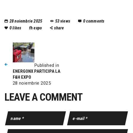
28 noiembrie 2025
53
views
0
comments
0
likes
fh expo
share
Published in
ENERGONX PARTICIPA LA
F&H EXPO
28 noiembrie 2025
LEAVE A COMMENT