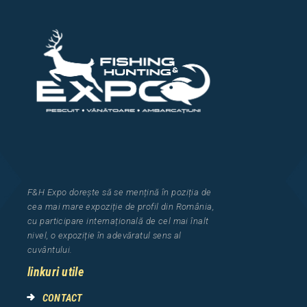
F&H Expo
dorește să se mențină în poziția de
cea
mai mar
e
expozi
ț
i
e
de profil din Rom
â
nia
,
cu participare interna
ț
ional
ă
de cel mai
î
nalt
nivel, o expozi
ț
ie
î
n adev
ă
ratul sens al
cuv
â
ntului.
linkuri utile
CONTACT