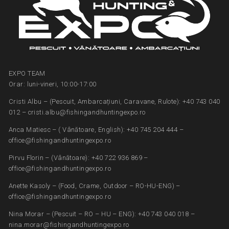
EXPO TEAM
Orar: luni-vineri, 10:00-17:00
Cristi Albu – (Pescuit, Ambarcațiuni, Caravane, Rulote): +40 743 040
012 – cristi.albu@fishingandhuntingexpo.ro
Anca Matiesc – ( Vânătoare, English): +40 745 204 444 –
office@fishingandhuntingexpo.ro
Pirvu Florin – (Vânătoare): +40 722 936 869 –
office@fishingandhuntingexpo.ro
Anette Kasoly – (Food, Crame, Outdoor – RO-HU-ENG) –
office@fishingandhuntingexpo.ro
Nina Morar – (Pescuit – RO – HU – ENG): +40 743 040 018 –
nina.morar@fishingandhuntingexpo.ro