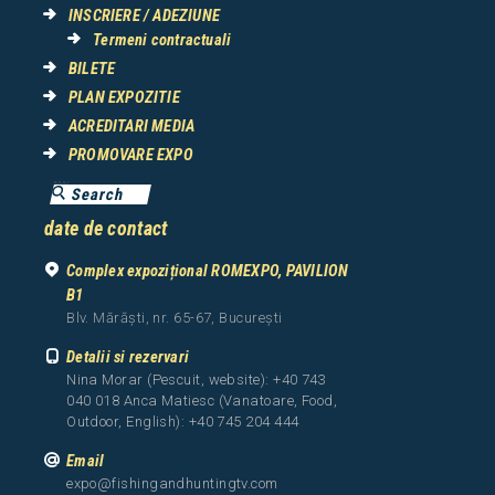
INSCRIERE / ADEZIUNE
Termeni contractuali
BILETE
PLAN EXPOZITIE
ACREDITARI MEDIA
PROMOVARE EXPO
date de contact
Complex expozițional ROMEXPO, PAVILION
B1
Blv. Mărăști, nr. 65-67, București
Detalii si rezervari
Nina Morar (Pescuit, website): +40 743
040 018 Anca Matiesc (Vanatoare, Food,
Outdoor, English): +40 745 204 444
Email
expo@fishingandhuntingtv.com