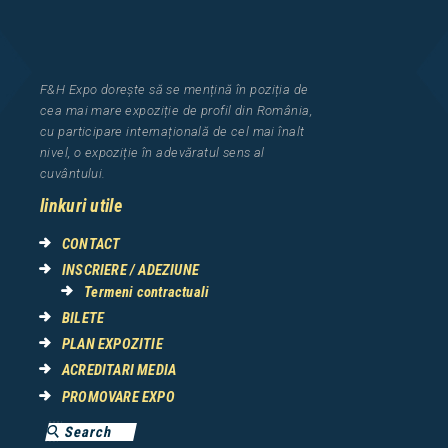
F&H Expo
dorește să se mențină în poziția de
cea
mai mar
e
expozi
ț
i
e
de profil din Rom
â
nia
,
cu participare interna
ț
ional
ă
de cel mai
î
nalt
nivel, o expozi
ț
ie
î
n adev
ă
ratul sens al
cuv
â
ntului.
linkuri utile
CONTACT
INSCRIERE / ADEZIUNE
Termeni contractuali
BILETE
PLAN EXPOZITIE
ACREDITARI MEDIA
PROMOVARE EXPO