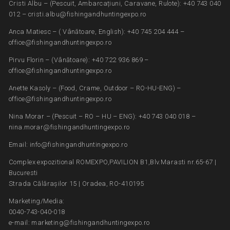
Cristi Albu – (Pescuit, Ambarcațiuni, Caravane, Rulote): +40 743 040
012 – cristi.albu@fishingandhuntingexpo.ro
Anca Matiesc – ( Vânătoare, English): +40 745 204 444 –
office@fishingandhuntingexpo.ro
Pirvu Florin – (Vânătoare): +40 722 936 869 –
office@fishingandhuntingexpo.ro
Anette Kasoly – (Food, Crame, Outdoor – RO-HU-ENG) –
office@fishingandhuntingexpo.ro
Nina Morar – (Pescuit – RO – HU – ENG): +40 743 040 018 –
nina.morar@fishingandhuntingexpo.ro
Email: info@fishingandhuntingexpo.ro
Complex expozitional ROMEXPO,PAVILION B1,Blv.Marasti nr.65-67 |
Bucuresti
Strada Călărașilor 15 | Oradea, RO-410195
Marketing/Media:
0040-743-040-018
e-mail: marketing@fishingandhuntingexpo.ro