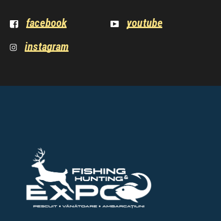
facebook
youtube
instagram