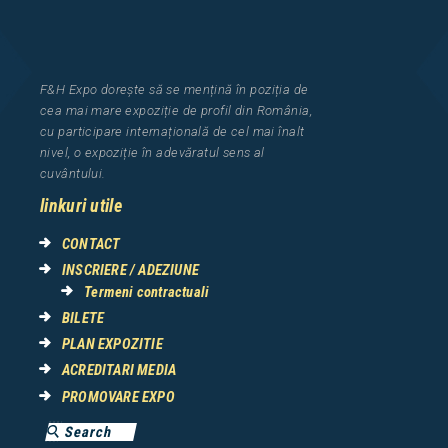
F&H Expo
dorește să se mențină în poziția de
cea
mai mar
e
expozi
ț
i
e
de profil din Rom
â
nia
,
cu participare interna
ț
ional
ă
de cel mai
î
nalt
nivel, o expozi
ț
ie
î
n adev
ă
ratul sens al
cuv
â
ntului.
linkuri utile
CONTACT
INSCRIERE / ADEZIUNE
Termeni contractuali
BILETE
PLAN EXPOZITIE
ACREDITARI MEDIA
PROMOVARE EXPO