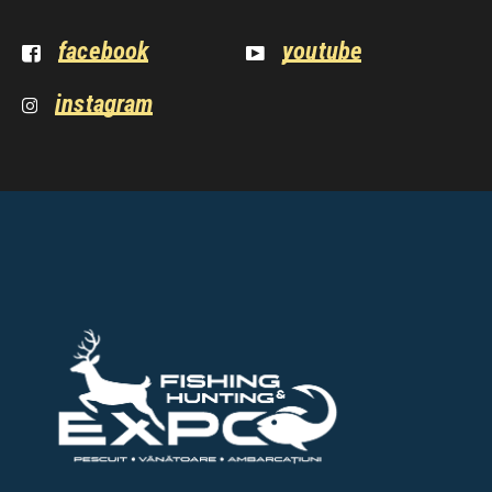
facebook
youtube
instagram