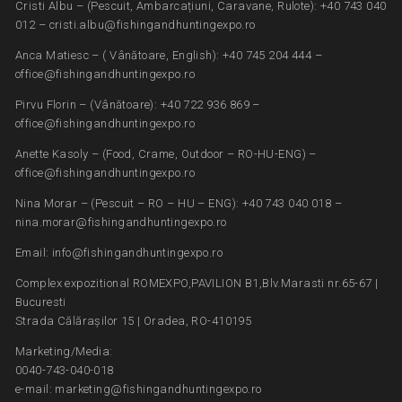
Cristi Albu – (Pescuit, Ambarcațiuni, Caravane, Rulote): +40 743 040
012 – cristi.albu@fishingandhuntingexpo.ro
Anca Matiesc – ( Vânătoare, English): +40 745 204 444 –
office@fishingandhuntingexpo.ro
Pirvu Florin – (Vânătoare): +40 722 936 869 –
office@fishingandhuntingexpo.ro
Anette Kasoly – (Food, Crame, Outdoor – RO-HU-ENG) –
office@fishingandhuntingexpo.ro
Nina Morar – (Pescuit – RO – HU – ENG): +40 743 040 018 –
nina.morar@fishingandhuntingexpo.ro
Email: info@fishingandhuntingexpo.ro
Complex expozitional ROMEXPO,PAVILION B1,Blv.Marasti nr.65-67 |
Bucuresti
Strada Călărașilor 15 | Oradea, RO-410195
Marketing/Media:
0040-743-040-018
e-mail: marketing@fishingandhuntingexpo.ro