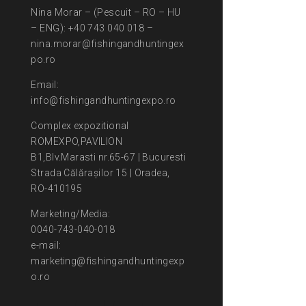
Nina Morar – (Pescuit – RO – HU
– ENG): +40 743 040 018 –
nina.morar@fishingandhuntingex
po.ro
Email:
info@fishingandhuntingexpo.ro
Complex expozitional
ROMEXPO,PAVILION
B1,Blv.Marasti nr.65-67 | Bucuresti
Strada Călărașilor 15 | Oradea,
RO-410195
Marketing/Media:
0040-743-040-018
e-mail:
marketing@fishingandhuntingexp
o.ro