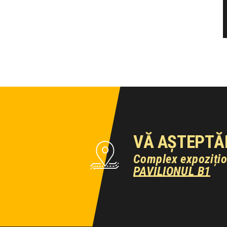
VĂ AȘTEPTĂ
Complex expoziți
PAVILIONUL B1