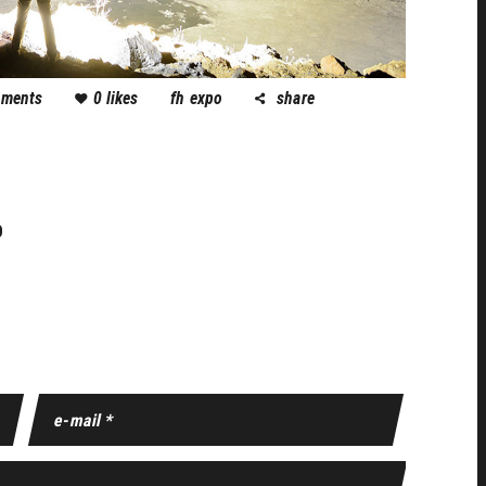
ments
0
likes
fh expo
share
O