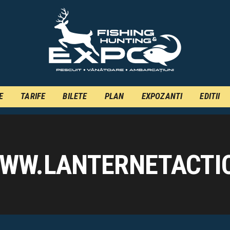
INFO
INSCRIERE
TARIFE
BILETE
E
TARIFE
BILETE
PLAN
EXPOZANTI
EDITII
PLAN
EXPOZANTI
EDITII
WW.LANTERNETACTI
CONTACT
EN