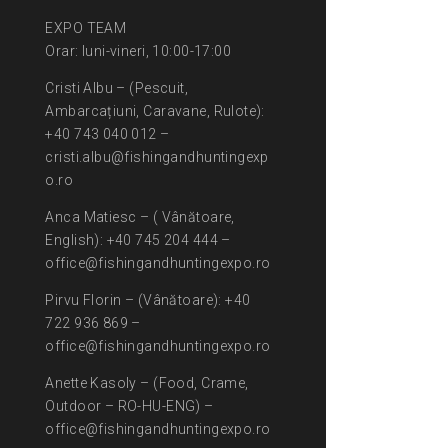
EXPO TEAM
Orar: luni-vineri, 10:00-17:00
Cristi Albu – (Pescuit,
Ambarcațiuni, Caravane, Rulote):
+40 743 040 012 –
cristi.albu@fishingandhuntingexp
o.ro
Anca Matiesc – ( Vânătoare,
English): +40 745 204 444 –
office@fishingandhuntingexpo.ro
Pirvu Florin – (Vânătoare): +40
722 936 869 –
office@fishingandhuntingexpo.ro
Anette Kasoly – (Food, Crame,
Outdoor – RO-HU-ENG) –
office@fishingandhuntingexpo.ro