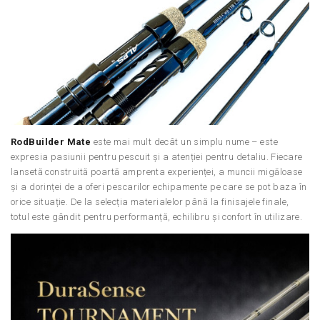
RodBuilder Mate
este mai mult decât un simplu nume – este
expresia pasiunii pentru pescuit și a atenției pentru detaliu. Fiecare
lansetă construită poartă amprenta experienței, a muncii migăloase
și a dorinței de a oferi pescarilor echipamente pe care se pot baza în
orice situație. De la selecția materialelor până la finisajele finale,
totul este gândit pentru performanță, echilibru și confort în utilizare.