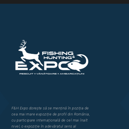
F&H Expo
dorește să se mențină în poziția de
cea
mai mar
e
expozi
ț
i
e
de profil din Rom
â
nia
,
cu participare interna
ț
ional
ă
de cel mai
î
nalt
nivel, o expozi
ț
ie
î
n adev
ă
ratul sens al