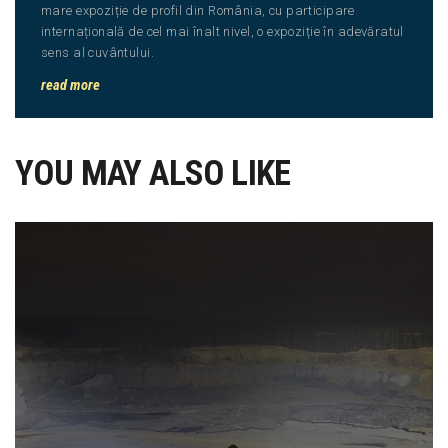
mare expoziție de profil din România, cu participare
internațională de cel mai înalt nivel, o expoziție în adevăratul
sens al cuvântului.
read more
YOU MAY ALSO LIKE