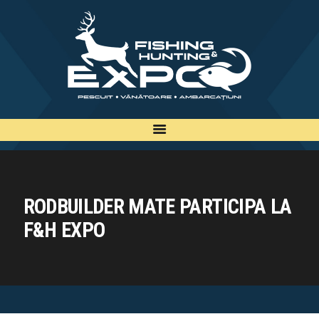
INFO
INSCRIERE
TARIFE
BILETE
PLAN
EXPOZANTI
RODBUILDER MATE PARTICIPA LA
EDITII
F&H EXPO
CONTACT
EN