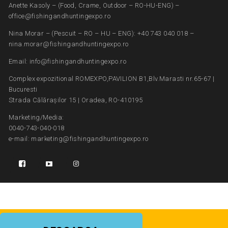
Anette Kasoly – (Food, Crame, Outdoor – RO-HU-ENG) –
office@fishingandhuntingexpo.ro
Nina Morar – (Pescuit – RO – HU – ENG): +40 743 040 018 –
nina.morar@fishingandhuntingexpo.ro
Email: info@fishingandhuntingexpo.ro
Complex expozitional ROMEXPO,PAVILION B1,Blv.Marasti nr.65-67 |
Bucuresti
Strada Călărașilor 15 | Oradea, RO-410195
Marketing/Media:
0040-743-040-018
e-mail: marketing@fishingandhuntingexpo.ro