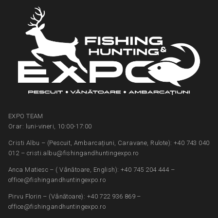
EXPO TEAM
Orar: luni-vineri, 10:00-17:00
Cristi Albu – (Pescuit, Ambarcațiuni, Caravane, Rulote): +40 743 040
012 – cristi.albu@fishingandhuntingexpo.ro
Anca Matiesc – ( Vânătoare, English): +40 745 204 444 –
office@fishingandhuntingexpo.ro
Pirvu Florin – (Vânătoare): +40 722 936 869 –
office@fishingandhuntingexpo.ro