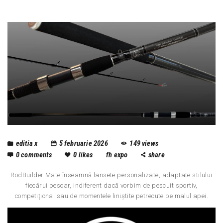
editia x
5 februarie 2026
149
views
0
comments
0
likes
fh expo
share
RodBuilder Mate înseamnă lansete personalizate, adaptate stilului
fiecărui pescar, indiferent dacă vorbim de pescuit sportiv,
competițional sau de momentele liniștite petrecute pe malul apei.