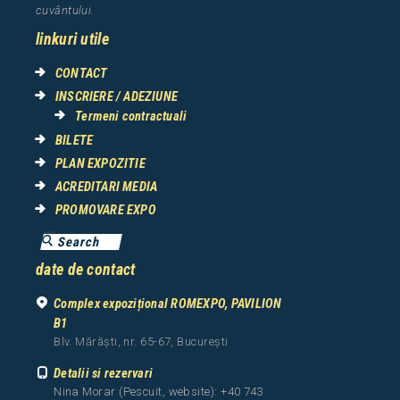
cuv
â
ntului.
linkuri utile
CONTACT
INSCRIERE / ADEZIUNE
Termeni contractuali
BILETE
PLAN EXPOZITIE
ACREDITARI MEDIA
PROMOVARE EXPO
date de contact
Complex expozițional ROMEXPO, PAVILION
B1
Blv. Mărăști, nr. 65-67, București
Detalii si rezervari
Nina Morar (Pescuit, website): +40 743