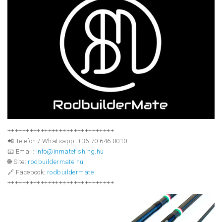
+++++++++++++++++++++++++++++
📲 Telefon / Whatsapp: +36 70 646 0010
📧 Email:
info@inmatefishing.hu
🌐 Site:
rodbuildermate.hu
🔗 Facebook:
rodbuildermate
+++++++++++++++++++++++++++++