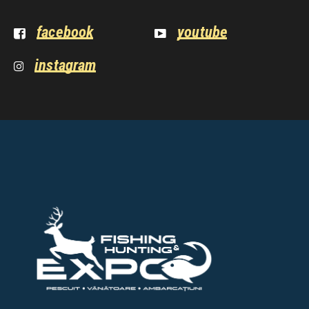
facebook
youtube
instagram