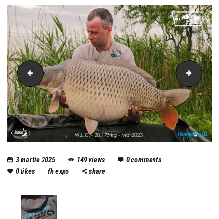
wlc carp
method
3 martie 2025
149
views
0
comments
0
likes
fh expo
share