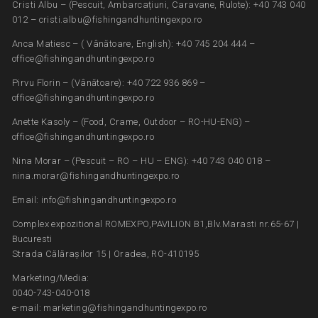
Cristi Albu – (Pescuit, Ambarcațiuni, Caravane, Rulote): +40 743 040
012 – cristi.albu@fishingandhuntingexpo.ro
Anca Matiesc – ( Vânătoare, English): +40 745 204 444 –
office@fishingandhuntingexpo.ro
Pirvu Florin – (Vânătoare): +40 722 936 869 –
office@fishingandhuntingexpo.ro
Anette Kasoly – (Food, Crame, Outdoor – RO-HU-ENG) –
office@fishingandhuntingexpo.ro
Nina Morar – (Pescuit – RO – HU – ENG): +40 743 040 018 –
nina.morar@fishingandhuntingexpo.ro
Email: info@fishingandhuntingexpo.ro
Complex expozitional ROMEXPO,PAVILION B1,Blv.Marasti nr.65-67 |
Bucuresti
Strada Călărașilor 15 | Oradea, RO-410195
Marketing/Media:
0040-743-040-018
e-mail: marketing@fishingandhuntingexpo.ro