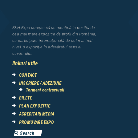
F&H Expo
dorește să se mențină în poziția de
cea
mai mar
e
expozi
ț
i
e
de profil din Rom
â
nia
,
cu participare interna
ț
ional
ă
de cel mai
î
nalt
nivel, o expozi
ț
ie
î
n adev
ă
ratul sens al
cuv
â
ntului.
linkuri utile
CONTACT
INSCRIERE / ADEZIUNE
Termeni contractuali
BILETE
PLAN EXPOZITIE
ACREDITARI MEDIA
PROMOVARE EXPO