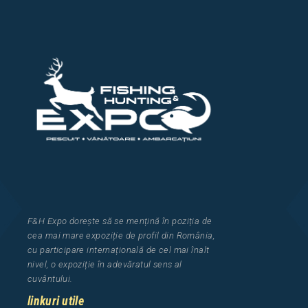
F&H Expo
dorește să se mențină în poziția de
cea
mai mar
e
expozi
ț
i
e
de profil din Rom
â
nia
,
cu participare interna
ț
ional
ă
de cel mai
î
nalt
nivel, o expozi
ț
ie
î
n adev
ă
ratul sens al
cuv
â
ntului.
linkuri utile