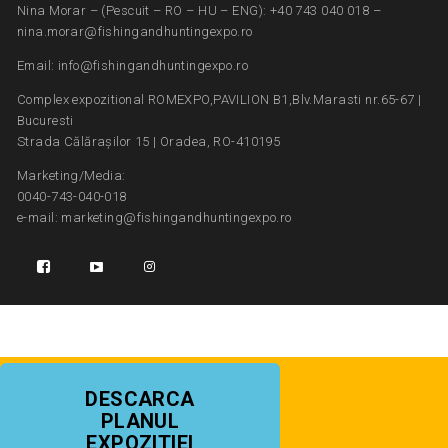
Nina Morar – (Pescuit – RO – HU – ENG): +40 743 040 018 –
nina.morar@fishingandhuntingexpo.ro
Email: info@fishingandhuntingexpo.ro
Complex expozitional ROMEXPO,PAVILION B1,Blv.Marasti nr.65-67 |
Bucuresti
Strada Călărașilor 15 | Oradea, RO-410195
Marketing/Media:
0040-743-040-018
e-mail: marketing@fishingandhuntingexpo.ro
DESCARCA
PLANUL
EXPOZITIEI