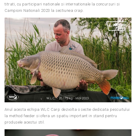
titrati, cu participari nationale si internationale la concursuri si
Campioni Nationali 2023 la sectiunea crap.
Anul acesta echipa WLC Carp dezvolta o sectie dedicata pescuitului
la method feeder si ofera un spatiu important in stand pentru
produsele acestui stil.