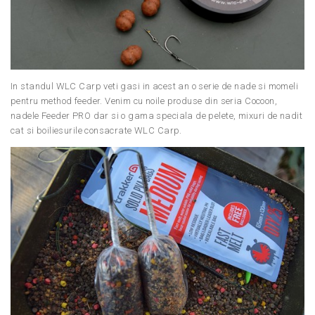
In standul WLC Carp veti gasi in acest an o serie de nade si momeli
pentru method feeder. Venim cu noile produse din seria Cocoon,
nadele Feeder PRO dar si o gama speciala de pelete, mixuri de nadit
cat si boiliesurile consacrate WLC Carp.