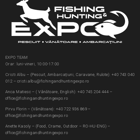
EXPO TEAM
Orar: luni-vineri, 10:00-17:00
Cristi Albu – (Pescuit, Ambarcațiuni, Caravane, Rulote): +40 743 040
012 – cristi.albu@fishingandhuntingexpo.ro
Anca Matiesc – ( Vânătoare, English): +40 745 204 444 –
office@fishingandhuntingexpo.ro
Pirvu Florin – (Vânătoare): +40 722 936 869 –
office@fishingandhuntingexpo.ro
Anette Kasoly – (Food, Crame, Outdoor – RO-HU-ENG) –
office@fishingandhuntingexpo.ro