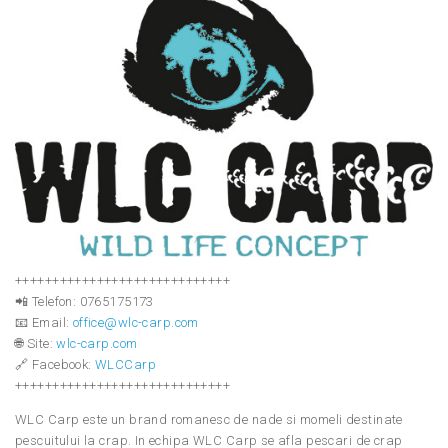
+++++++++++++++++++++++++++++
📲 Telefon: 0765175173
📧 Email:
office@wlc-carp.com
🌐 Site:
wlc-carp.com
🔗 Facebook:
WLCCarp
+++++++++++++++++++++++++++++
WLC Carp este un brand romanesc de nade si momeli destinate
pescuitului la crap. In echipa WLC Carp se afla pescari de crap