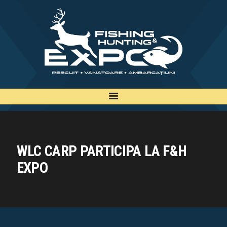
INFO
INSCRIERE
TARIFE
BILETE
PLAN
EXPOZANTI
EDITII
WLC CARP PARTICIPA LA F&H
CONTACT
EXPO
EN