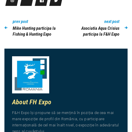
prev post
next post
Mike Hunting participa la
Asociatia Aqua Crisius
Fishing & Hunting Expo
participa la F&H Expo
About FH Expo
F&H Expo își propune să se mențină în poziția de cea mai
mare expoziție de profil din România, cu participare
internațională de cel mai înalt nivel, o expoziție în adevăratul
sens al cuvântului.