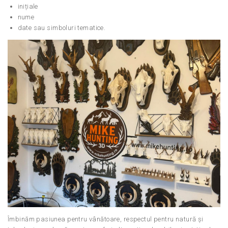
inițiale
nume
date sau simboluri tematice.
Îmbinăm pasiunea pentru vânătoare, respectul pentru natură și