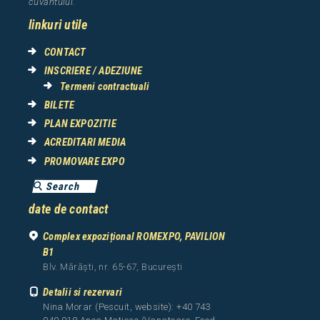
cuv
â
ntului.
linkuri utile
CONTACT
INSCRIERE / ADEZIUNE
Termeni contractuali
BILETE
PLAN EXPOZITIE
ACREDITARI MEDIA
PROMOVARE EXPO
date de contact
Complex expozițional ROMEXPO, PAVILION
B1
Blv. Mărăști, nr. 65-67, București
Detalii si rezervari
Nina Morar (Pescuit, website): +40 743