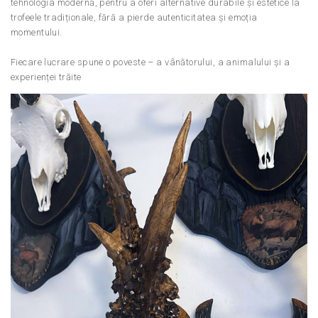
tehnologia modernă, pentru a oferi alternative durabile și estetice la
trofeele tradiționale, fără a pierde autenticitatea și emoția
momentului.
Fiecare lucrare spune o poveste – a vânătorului, a animalului și a
experienței trăite