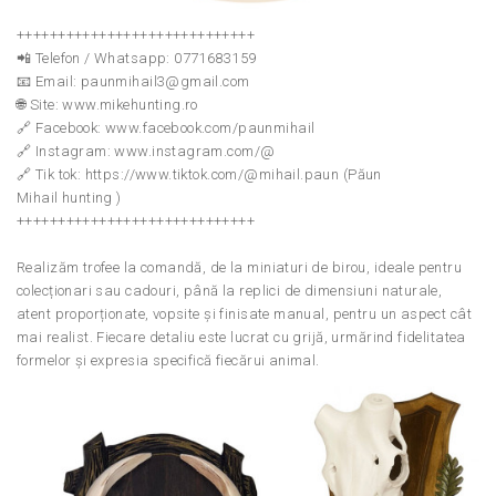
+++++++++++++++++++++++++++++
📲 Telefon / Whatsapp: 0771683159
📧 Email: paunmihail3@gmail.com
🌐 Site: www.mikehunting.ro
🔗 Facebook: www.facebook.com/paunmihail
🔗 Instagram: www.instagram.com/@
🔗 Tik tok: https://www.tiktok.com/@mihail.paun (Păun
Mihail hunting )
+++++++++++++++++++++++++++++
Realizăm trofee la comandă, de la miniaturi de birou, ideale pentru
colecționari sau cadouri, până la replici de dimensiuni naturale,
atent proporționate, vopsite și finisate manual, pentru un aspect cât
mai realist. Fiecare detaliu este lucrat cu grijă, urmărind fidelitatea
formelor și expresia specifică fiecărui animal.