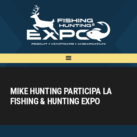
INFO
INSCRIERE
TARIFE
BILETE
PLAN
EXPOZANTI
EDITII
MIKE HUNTING PARTICIPA LA
CONTACT
FISHING & HUNTING EXPO
EN