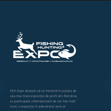
F&H Expo
dorește să se mențină în poziția de
cea
mai mar
e
expozi
ț
i
e
de profil din Rom
â
nia
,
cu participare interna
ț
ional
ă
de cel mai
î
nalt
nivel, o expozi
ț
ie
î
n adev
ă
ratul sens al