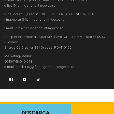
Anette Kasoly – (Food, Crame, Outdoor – RO-HU-ENG) –
office@fishingandhuntingexpo.ro
Nina Morar – (Pescuit – RO – HU – ENG): +40 743 040 018 –
nina.morar@fishingandhuntingexpo.ro
Email: info@fishingandhuntingexpo.ro
Complex expozitional ROMEXPO,PAVILION B1,Blv.Marasti nr.65-67 |
Bucuresti
Strada Călărașilor 15 | Oradea, RO-410195
Marketing/Media:
0040-743-040-018
e-mail: marketing@fishingandhuntingexpo.ro
DESCARCA