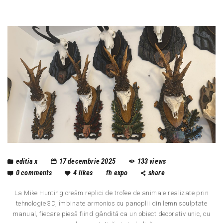
editia x
17 decembrie 2025
133
views
0
comments
4
likes
fh expo
share
La Mike Hunting creăm replici de trofee de animale realizate prin
tehnologie 3D, îmbinate armonios cu panoplii din lemn sculptate
manual, fiecare piesă fiind gândită ca un obiect decorativ unic, cu