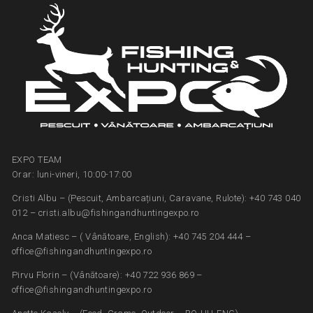
EXPO TEAM
Orar: luni-vineri, 10:00-17:00
Cristi Albu – (Pescuit, Ambarcațiuni, Caravane, Rulote): +40 743 040
012 – cristi.albu@fishingandhuntingexpo.ro
Anca Matiesc – ( Vânătoare, English): +40 745 204 444 –
office@fishingandhuntingexpo.ro
Pirvu Florin – (Vânătoare): +40 722 936 869 –
office@fishingandhuntingexpo.ro