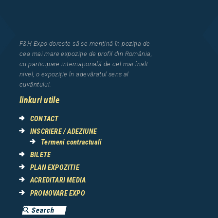
F&H Expo
dorește să se mențină în poziția de
cea
mai mar
e
expozi
ț
i
e
de profil din Rom
â
nia
,
cu participare interna
ț
ional
ă
de cel mai
î
nalt
nivel, o expozi
ț
ie
î
n adev
ă
ratul sens al
cuv
â
ntului.
linkuri utile
CONTACT
INSCRIERE / ADEZIUNE
Termeni contractuali
BILETE
PLAN EXPOZITIE
ACREDITARI MEDIA
PROMOVARE EXPO