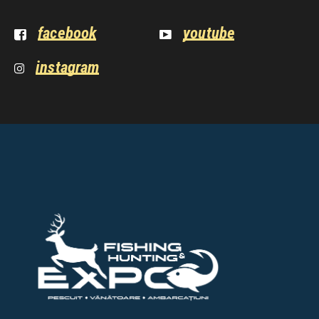
facebook
youtube
instagram