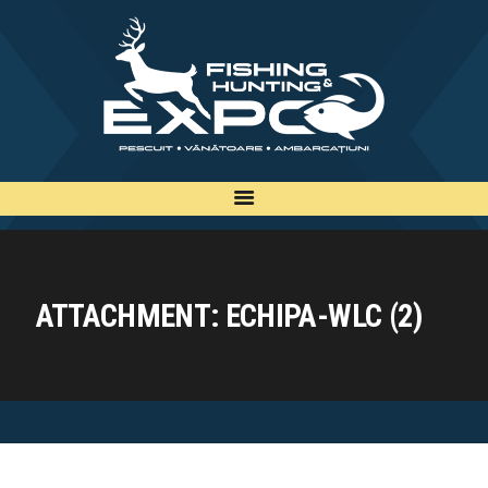
INFO
INSCRIERE
TARIFE
BILETE
PLAN
EXPOZANTI
ATTACHMENT: ECHIPA-WLC (2)
EDITII
CONTACT
EN