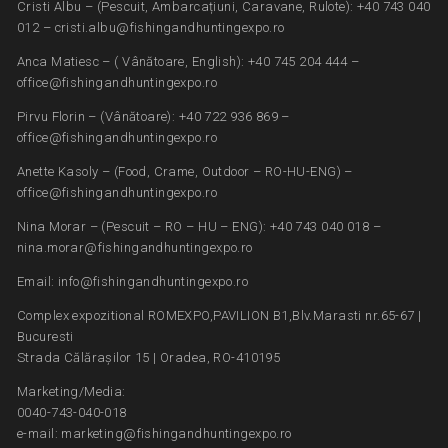
Cristi Albu – (Pescuit, Ambarcațiuni, Caravane, Rulote): +40 743 040
012 – cristi.albu@fishingandhuntingexpo.ro
Anca Matiesc – ( Vânătoare, English): +40 745 204 444 –
office@fishingandhuntingexpo.ro
Pirvu Florin – (Vânătoare): +40 722 936 869 –
office@fishingandhuntingexpo.ro
Anette Kasoly – (Food, Crame, Outdoor – RO-HU-ENG) –
office@fishingandhuntingexpo.ro
Nina Morar – (Pescuit – RO – HU – ENG): +40 743 040 018 –
nina.morar@fishingandhuntingexpo.ro
Email: info@fishingandhuntingexpo.ro
Complex expozitional ROMEXPO,PAVILION B1,Blv.Marasti nr.65-67 |
Bucuresti
Strada Călărașilor 15 | Oradea, RO-410195
Marketing/Media:
0040-743-040-018
e-mail: marketing@fishingandhuntingexpo.ro