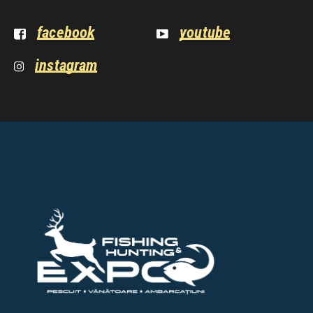
facebook
youtube
instagram