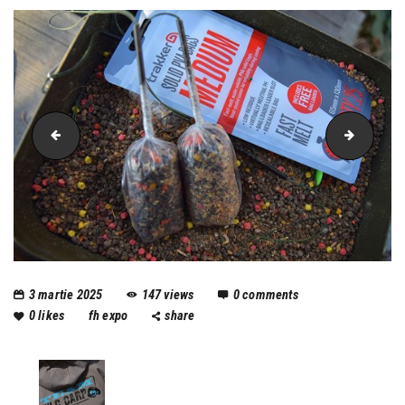
cocoon
pescar
3 martie 2025
147
views
0
comments
0
likes
fh expo
share