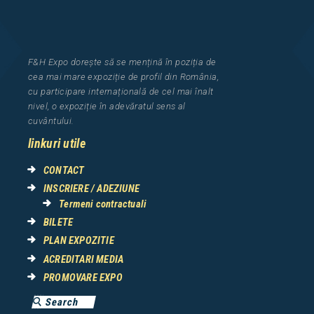
F&H Expo
dorește să se mențină în poziția de
cea
mai mar
e
expozi
ț
i
e
de profil din Rom
â
nia
,
cu participare interna
ț
ional
ă
de cel mai
î
nalt
nivel, o expozi
ț
ie
î
n adev
ă
ratul sens al
cuv
â
ntului.
linkuri utile
CONTACT
INSCRIERE / ADEZIUNE
Termeni contractuali
BILETE
PLAN EXPOZITIE
ACREDITARI MEDIA
PROMOVARE EXPO