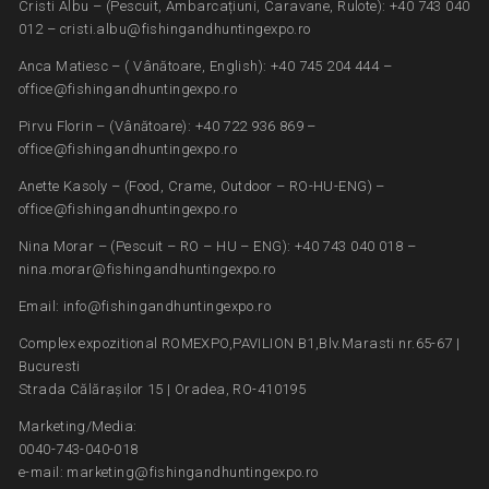
Cristi Albu – (Pescuit, Ambarcațiuni, Caravane, Rulote): +40 743 040
012 – cristi.albu@fishingandhuntingexpo.ro
Anca Matiesc – ( Vânătoare, English): +40 745 204 444 –
office@fishingandhuntingexpo.ro
Pirvu Florin – (Vânătoare): +40 722 936 869 –
office@fishingandhuntingexpo.ro
Anette Kasoly – (Food, Crame, Outdoor – RO-HU-ENG) –
office@fishingandhuntingexpo.ro
Nina Morar – (Pescuit – RO – HU – ENG): +40 743 040 018 –
nina.morar@fishingandhuntingexpo.ro
Email: info@fishingandhuntingexpo.ro
Complex expozitional ROMEXPO,PAVILION B1,Blv.Marasti nr.65-67 |
Bucuresti
Strada Călărașilor 15 | Oradea, RO-410195
Marketing/Media:
0040-743-040-018
e-mail: marketing@fishingandhuntingexpo.ro