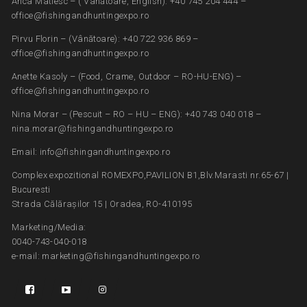
Anca Matiesc – ( Vânătoare, English): +40 745 204 444 –
office@fishingandhuntingexpo.ro
Pirvu Florin – (Vânătoare): +40 722 936 869 –
office@fishingandhuntingexpo.ro
Anette Kasoly – (Food, Crame, Outdoor – RO-HU-ENG) –
office@fishingandhuntingexpo.ro
Nina Morar – (Pescuit – RO – HU – ENG): +40 743 040 018 –
nina.morar@fishingandhuntingexpo.ro
Email: info@fishingandhuntingexpo.ro
Complex expozitional ROMEXPO,PAVILION B1,Blv.Marasti nr.65-67 |
Bucuresti
Strada Călărașilor 15 | Oradea, RO-410195
Marketing/Media:
0040-743-040-018
e-mail: marketing@fishingandhuntingexpo.ro