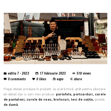
editia 7 - 2023
17 februarie 2023
518
views
0
comments
0
likes
fh expo
share
Filipp Atelier produce în prezent, la scară mică, atât pentru vânzare
en-detail dar si serii mici produse:
portofele, portcarduri, curele
de pantaloni, curele de ceas, brelocuri, teci de cuțite,
posete
de damă.