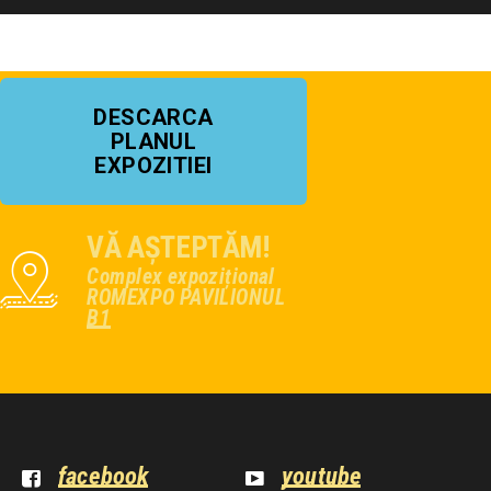
DESCARCA
PLANUL
EXPOZITIEI
VĂ AȘTEPTĂM!
Complex expozițional
ROMEXPO PAVILIONUL
B1
facebook
youtube