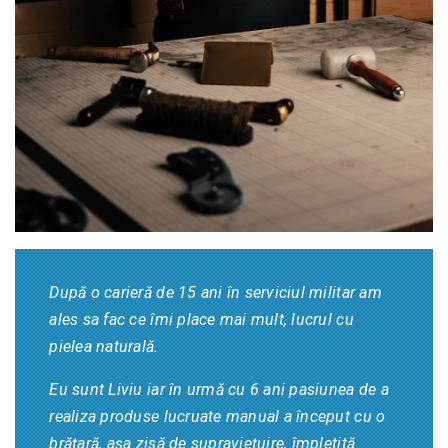
După o carieră de 15 ani în serviciul militar am
ales sa fac ce îmi place mai mult, lucrul cu
pielea naturală.
Eu sunt Liviu iar în urmă cu 6 ani pasiunea de a
realiza produse lucruate manual a început cu o
brățară, așa zisă de supraviețuire, împletită