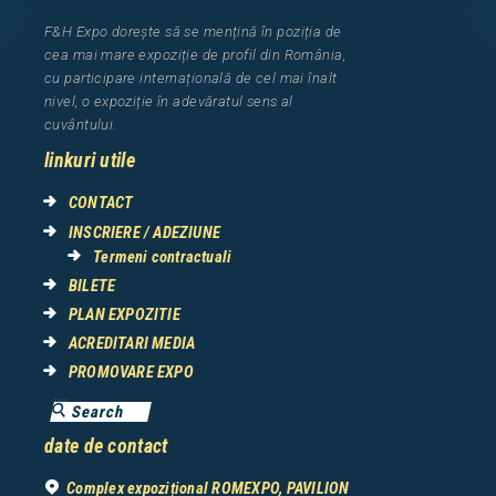
F&H Expo
dorește să se mențină în poziția de
cea
mai mar
e
expozi
ț
i
e
de profil din Rom
â
nia
,
cu participare interna
ț
ional
ă
de cel mai
î
nalt
nivel, o expozi
ț
ie
î
n adev
ă
ratul sens al
cuv
â
ntului.
linkuri utile
CONTACT
INSCRIERE / ADEZIUNE
Termeni contractuali
BILETE
PLAN EXPOZITIE
ACREDITARI MEDIA
PROMOVARE EXPO
date de contact
Complex expozițional ROMEXPO, PAVILION