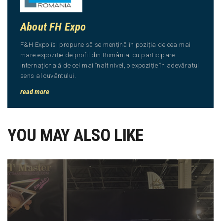
About FH Expo
F&H Expo își propune să se mențină în poziția de cea mai
mare expoziție de profil din România, cu participare
internațională de cel mai înalt nivel, o expoziție în adevăratul
sens al cuvântului.
read more
YOU MAY ALSO LIKE