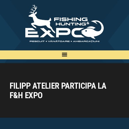
INFO
INSCRIERE
TARIFE
BILETE
PLAN
EXPOZANTI
EDITII
FILIPP ATELIER PARTICIPA LA
CONTACT
F&H EXPO
EN