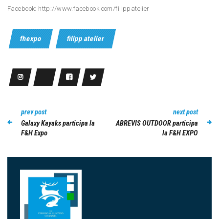
Facebook: http://www.facebook.com/filippatelier
fhexpo
filipp atelier
prev post
next post
Galaxy Kayaks participa la
ABREVIS OUTDOOR participa
F&H Expo
la F&H EXPO