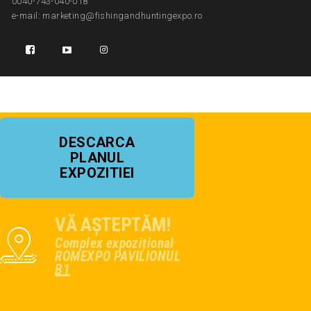
0040-743-040-018
e-mail: marketing@fishingandhuntingexpo.ro
DESCARCA
PLANUL
EXPOZITIEI
VĂ AȘTEPTĂM!
Complex expozițional
ROMEXPO PAVILIONUL
B1