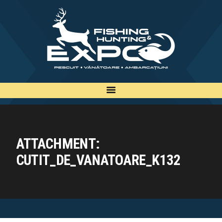
INFO
INSCRIERE
TARIFE
BILETE
PLAN
EXPOZANTI
ATTACHMENT:
EDITII
CUTIT_DE_VANATOARE_K132
CONTACT
EN