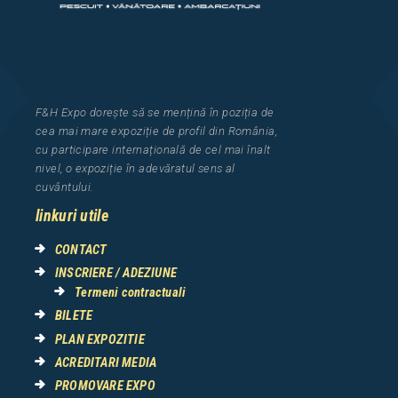
F&H Expo
dorește să se mențină în poziția de
cea
mai mar
e
expozi
ț
i
e
de profil din Rom
â
nia
,
cu participare interna
ț
ional
ă
de cel mai
î
nalt
nivel, o expozi
ț
ie
î
n adev
ă
ratul sens al
cuv
â
ntului.
linkuri utile
CONTACT
INSCRIERE / ADEZIUNE
Termeni contractuali
BILETE
PLAN EXPOZITIE
ACREDITARI MEDIA
PROMOVARE EXPO