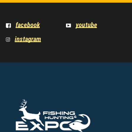
facebook
youtube
instagram