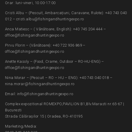
Orar: luni-vineri, 10:00-17:00
Cristi Albu – (Pescuit, Ambarcațiuni, Caravane, Rulote): +40 743 040
012 – cristi.albu@fishingandhuntingexpo.ro
Anca Matiesc – ( Vânătoare, English): +40 745 204 444 –
office@fishingandhuntingexpo.ro
Pirvu Florin – (Vânătoare): +40 722 936 869 –
office@fishingandhuntingexpo.ro
Anette Kasoly – (Food, Crame, Outdoor – RO-HU-ENG) –
office@fishingandhuntingexpo.ro
Nina Morar – (Pescuit – RO – HU – ENG): +40 743 040 018 –
nina.morar@fishingandhuntingexpo.ro
Email: info@fishingandhuntingexpo.ro
Complex expozitional ROMEXPO,PAVILION B1,Blv.Marasti nr.65-67 |
Bucuresti
Strada Călărașilor 15 | Oradea, RO-410195
Marketing/Media: