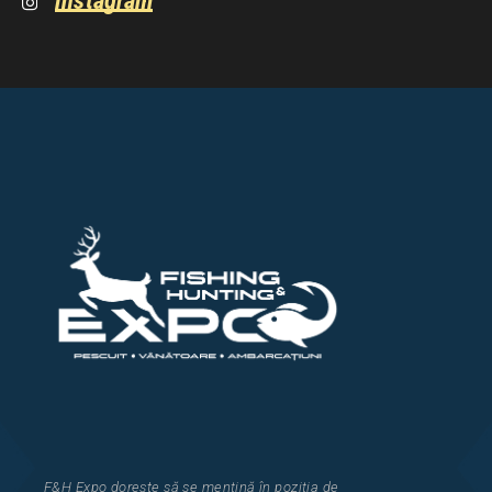
instagram
F&H Expo
dorește să se mențină în poziția de