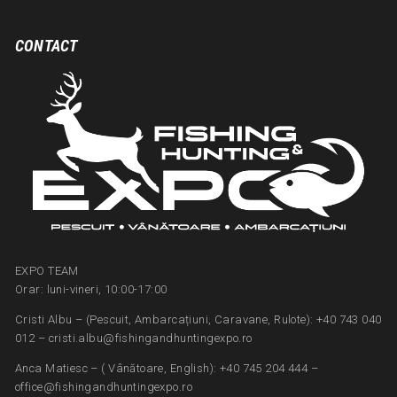
CONTACT
EXPO TEAM
Orar: luni-vineri, 10:00-17:00
Cristi Albu – (Pescuit, Ambarcațiuni, Caravane, Rulote): +40 743 040
012 – cristi.albu@fishingandhuntingexpo.ro
Anca Matiesc – ( Vânătoare, English): +40 745 204 444 –
office@fishingandhuntingexpo.ro