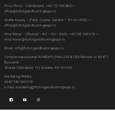
Pirvu Florin – (Vânătoare): +40 722 936 869 –
office@fishingandhuntingexpo.ro
Anette Kasoly – (Food, Crame, Outdoor – RO-HU-ENG) –
office@fishingandhuntingexpo.ro
Nina Morar – (Pescuit – RO – HU – ENG): +40 743 040 018 –
nina.morar@fishingandhuntingexpo.ro
Email: info@fishingandhuntingexpo.ro
Complex expozitional ROMEXPO,PAVILION B1,Blv.Marasti nr.65-67 |
Bucuresti
Strada Călărașilor 15 | Oradea, RO-410195
Marketing/Media:
0040-743-040-018
e-mail: marketing@fishingandhuntingexpo.ro