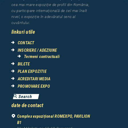
cea
mai mar
e
expozi
ț
i
e
de profil din Rom
â
nia
,
cu participare interna
ț
ional
ă
de cel mai
î
nalt
nivel, o expozi
ț
ie
î
n adev
ă
ratul sens al
cuv
â
ntului.
linkuri utile
CONTACT
INSCRIERE / ADEZIUNE
Termeni contractuali
BILETE
PLAN EXPOZITIE
ACREDITARI MEDIA
PROMOVARE EXPO
date de contact
Complex expozițional ROMEXPO, PAVILION
B1