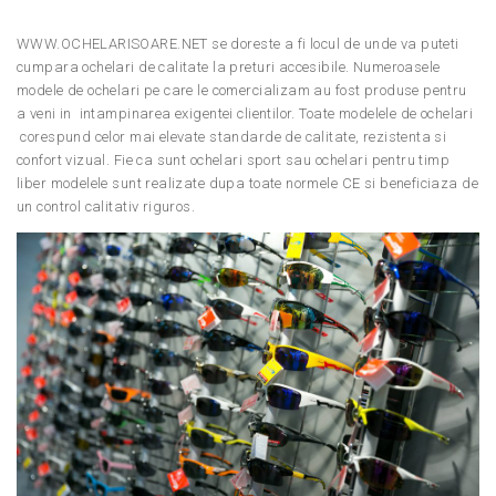
WWW.OCHELARISOARE.NET se doreste a fi locul de unde va puteti
cumpara ochelari de calitate la preturi accesibile. Numeroasele
modele de ochelari pe care le comercializam au fost produse pentru
a veni in intampinarea exigentei clientilor. Toate modelele de ochelari
corespund celor mai elevate standarde de calitate, rezistenta si
confort vizual. Fie ca sunt ochelari sport sau ochelari pentru timp
liber modelele sunt realizate dupa toate normele CE si beneficiaza de
un control calitativ riguros.