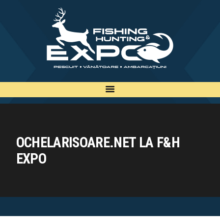
INFO
INSCRIERE
TARIFE
BILETE
PLAN
EXPOZANTI
OCHELARISOARE.NET LA F&H
EDITII
EXPO
CONTACT
EN