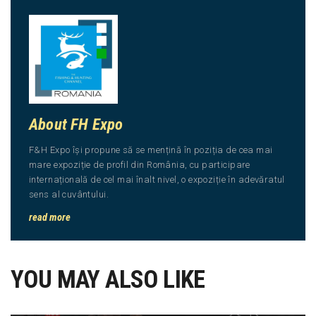
About FH Expo
F&H Expo își propune să se mențină în poziția de cea mai
mare expoziție de profil din România, cu participare
internațională de cel mai înalt nivel, o expoziție în adevăratul
sens al cuvântului.
read more
YOU MAY ALSO LIKE