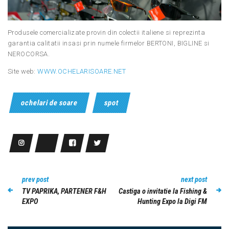
Produsele comercializate provin din colectii italiene si reprezinta
garantia calitatii insasi prin numele firmelor BERTONI, BIGLINE si
NEROCORSA.
Site web:
WWW.OCHELARISOARE.NET
ochelari de soare
spot
prev post
next post
TV PAPRIKA, PARTENER F&H
Castiga o invitatie la Fishing &
EXPO
Hunting Expo la Digi FM