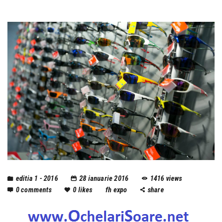
editia 1 - 2016
28 ianuarie 2016
1416
views
0
comments
0
likes
fh expo
share