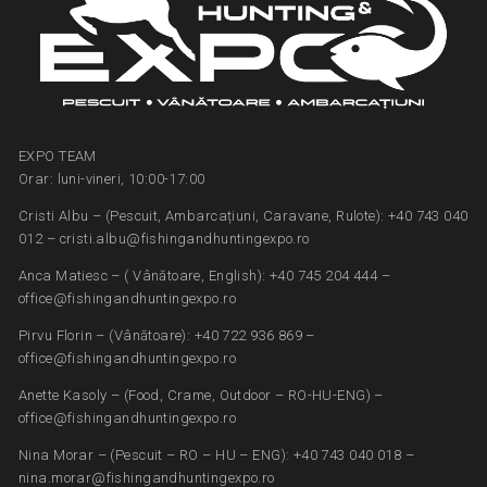
EXPO TEAM
Orar: luni-vineri, 10:00-17:00
Cristi Albu – (Pescuit, Ambarcațiuni, Caravane, Rulote): +40 743 040
012 – cristi.albu@fishingandhuntingexpo.ro
Anca Matiesc – ( Vânătoare, English): +40 745 204 444 –
office@fishingandhuntingexpo.ro
Pirvu Florin – (Vânătoare): +40 722 936 869 –
office@fishingandhuntingexpo.ro
Anette Kasoly – (Food, Crame, Outdoor – RO-HU-ENG) –
office@fishingandhuntingexpo.ro
Nina Morar – (Pescuit – RO – HU – ENG): +40 743 040 018 –
nina.morar@fishingandhuntingexpo.ro