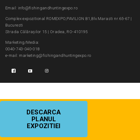
Email: info@fishingandhuntingexpo.ro
Complex expozitional ROMEXPO,PAVILION B1,Blv.Marasti nr.65-67 |
Bucuresti
Strada Călărașilor 15 | Oradea, RO-410195
Marketing/Media:
0040-743-040-018
e-mail: marketing@fishingandhuntingexpo.ro
DESCARCA
PLANUL
EXPOZITIEI