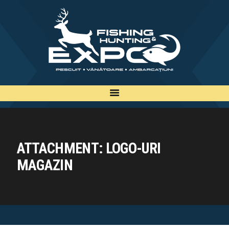
INFO
INSCRIERE
TARIFE
BILETE
PLAN
EXPOZANTI
ATTACHMENT: LOGO-URI
EDITII
MAGAZIN
CONTACT
EN