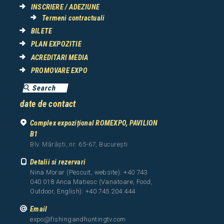
INSCRIERE / ADEZIUNE
Termeni contractuali
BILETE
PLAN EXPOZITIE
ACREDITARI MEDIA
PROMOVARE EXPO
date de contact
Complex expozițional ROMEXPO, PAVILION
B1
Blv. Mărăști, nr. 65-67, București
Detalii si rezervari
Nina Morar (Pescuit, website): +40 743
040 018 Anca Matiesc (Vanatoare, Food,
Outdoor, English): +40 745 204 444
Email
expo@fishingandhuntingtv.com