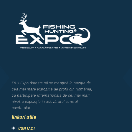
F&H Expo
dorește să se mențină în poziția de
cea
mai mar
e
expozi
ț
i
e
de profil din Rom
â
nia
,
cu participare interna
ț
ional
ă
de cel mai
î
nalt
nivel, o expozi
ț
ie
î
n adev
ă
ratul sens al
cuv
â
ntului.
linkuri utile
CONTACT