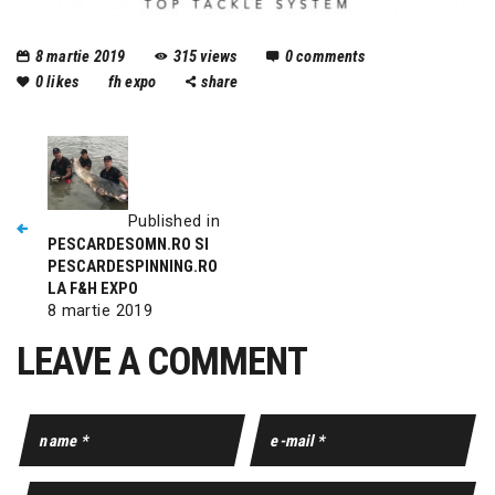
8 martie 2019
315
views
0
comments
0
likes
fh expo
share
Published in
PESCARDESOMN.RO SI
PESCARDESPINNING.RO
LA F&H EXPO
8 martie 2019
LEAVE A COMMENT